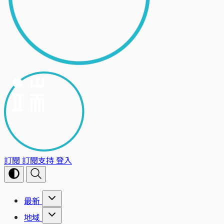
訂閱
訂閱支持
登入
最新
地域