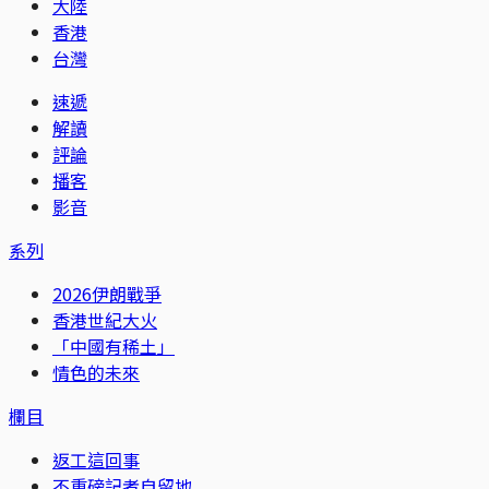
大陸
香港
台灣
速遞
解讀
評論
播客
影音
系列
2026伊朗戰爭
香港世紀大火
「中國有稀土」
情色的未來
欄目
返工這回事
不重磅記者自留地