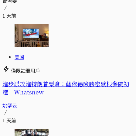
曾雪雯
1 天前
美國
僅限註冊用戶
進步派攻進特朗普票倉：薩依德險勝密歇根參院初
選｜Whatsnew
姚拏云
1 天前