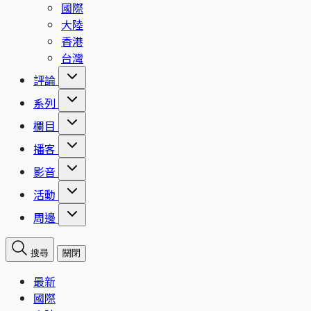
國際
大陸
香港
台灣
評論
系列
欄目
播客
影音
活動
周邊
搜尋
關閉
最新
國際