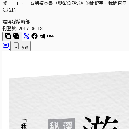
城……」，一看到這本書《與鯊魚游泳》的關鍵字，我簡直無
法抵抗……
端傳媒編輯部
刊登於:
2017-06-18
收藏