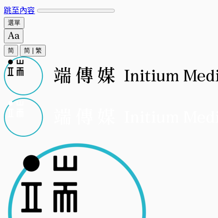
跳至內容
選單
简
简
|
繁