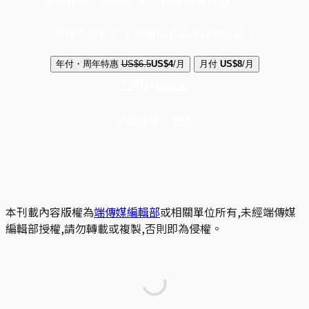
成為會員，閱讀全文，領取專屬權益
選擇守護方案 + 華爾街日報或紐約時報
年付・周年特惠
US$6.5
US$4
/月
月付
US$8
/月
立即解鎖全文
已是會員？
登入
本刊載內容版權為
端傳媒編輯部
或相關單位所有,未經端傳媒
編輯部授權,請勿轉載或複製,否則即為侵權。