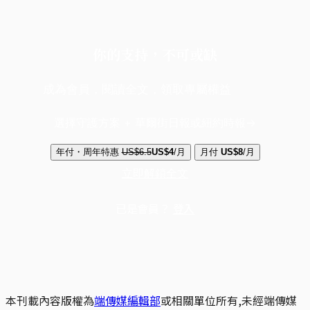
你的支持，不可或缺
成為會員，閱讀全文，領取專屬權益
選擇守護方案 + 華爾街日報或紐約時報
年付・周年特惠
US$6.5
US$4
/月
月付
US$8
/月
立即解鎖全文
已是會員？
登入
本刊載內容版權為
端傳媒編輯部
或相關單位所有,未經端傳媒