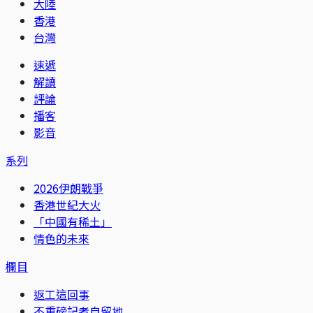
大陸
香港
台灣
速遞
解讀
評論
播客
影音
系列
2026伊朗戰爭
香港世紀大火
「中國有稀土」
情色的未來
欄目
返工這回事
不重磅記者自留地