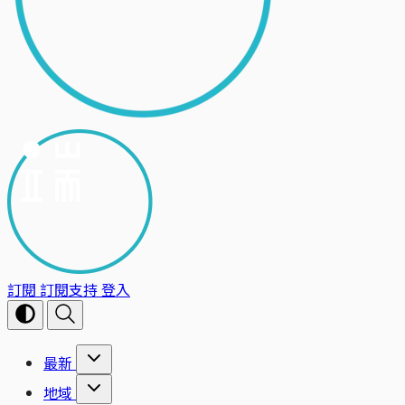
訂閱
訂閱支持
登入
最新
地域