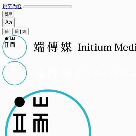
跳至內容
選單
简
简
|
繁