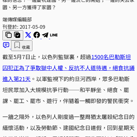
園、另一方獲得了家園？
端傳媒編輯部
刊登於:
2017-05-09
收藏
截至5月7日止，以色列監獄裏，超過
1500名巴勒斯坦
囚犯正為了爭取獄中人權、反抗不人道待遇，絕食抗議
進入第21天
。以軍監視下的約旦河西岸，眾多巴勒斯
坦民眾加入大規模抗爭行動──和平靜坐、絕食、罷
課、罷工、罷市、遊行，伴隨着一觸即發的警民衝突。
一牆之隔外，以色列人剛度過一整周猶太屠殺紀念日的
緬懷活動，以及勞動節、建國紀念日連假，回到星期天