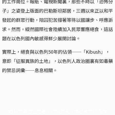
的工作崗位。報紙、電視新聞裏，那些不時以「恐怖分
子」之姿登上版面的巴勒斯坦鄰居，三週以來正以和平
發起的群眾行動，陪囚犯苦撐著等待以國讓步、呼應訴
求。然而，縱然國際社會陸續加入民眾響應絕食，這話
題在以色列國內敏感得鮮少展開討論。
實際上，絕食與以色列50年的佔領──「Kibush」，
意即「征服異族的土地」，以色列人政治圈裏有如毒藥
的禁忌詞彙──息息相關。
端11周年限定優惠，1周1美元，讓思考保持清爽