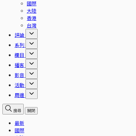
國際
大陸
香港
台灣
評論
系列
欄目
播客
影音
活動
周邊
搜尋
關閉
最新
國際