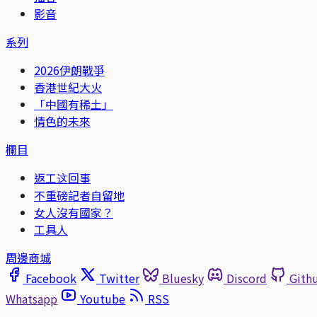
影音
系列
2026伊朗戰爭
香港世紀大火
「中國有稀土」
情色的未來
欄目
返工这回事
不重磅記者自留地
女人沒有國家？
工具人
周邊商城
Facebook
Twitter
Bluesky
Discord
Gith
Whatsapp
Youtube
RSS