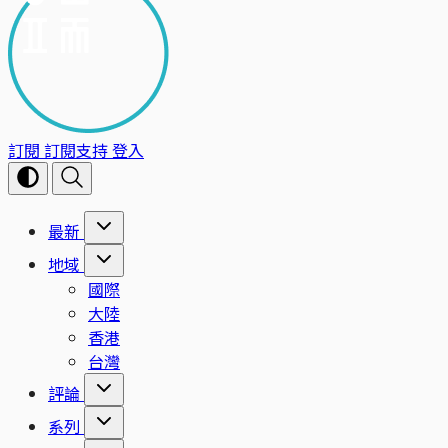
訂閱
訂閱支持
登入
最新
地域
國際
大陸
香港
台灣
評論
系列