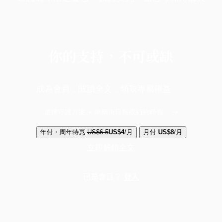
你的支持，不可或缺
成為會員，閱讀全文，領取專屬權益
選擇守護方案 + 華爾街日報或紐約時報
年付・周年特惠
US$6.5
US$4
/月
月付
US$8
/月
立即解鎖全文
已是會員？
登入