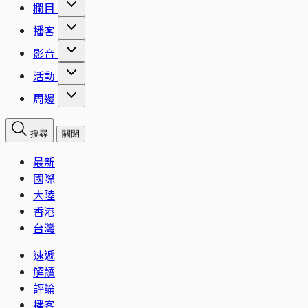
欄目
播客
影音
活動
周邊
搜尋
關閉
最新
國際
大陸
香港
台灣
速遞
解讀
評論
播客