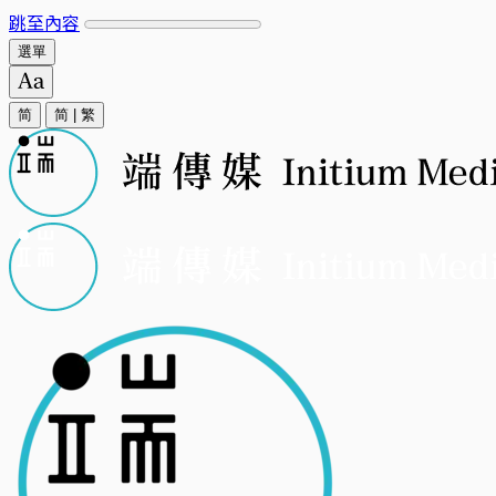
跳至內容
選單
简
简
|
繁