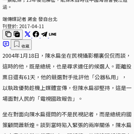
涵。
端傳媒記者 蔣金 發自台北
刊登於:
2017-04-11
收藏
2004年1月18日，陳水扁坐在民視攝影棚裏侃侃而談，
這時的他，既是總統，也是尋求連任的候選人。距離投
票日還有61天，他的競選對手批評他「公器私用」，
以執政優勢趁機上媒體宣傳，但陳水扁卻堅持，這是一
場面對人民的「電視國政報告」。
坐在對面向陳水扁提問的不是民視記者，而是總統府國
策顧問蕭新煌。談到當時陷入緊張的兩岸關係，陳水扁