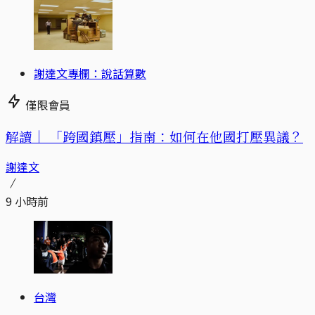
謝達文專欄：說話算數
僅限會員
解讀｜
「跨國鎮壓」指南：如何在他國打壓異議？
謝達文
9 小時前
台灣