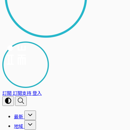
訂閱
訂閱支持
登入
最新
地域