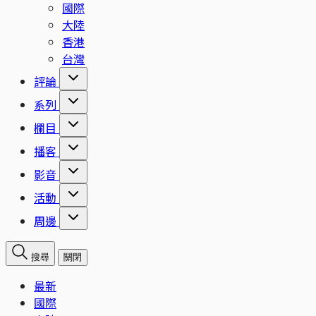
國際
大陸
香港
台灣
評論
系列
欄目
播客
影音
活動
周邊
搜尋
關閉
最新
國際