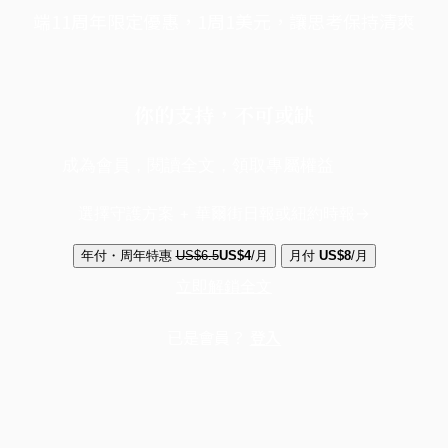
端11周年限定優惠，1周1美元，讓思考保持清爽
你的支持，不可或缺
成為會員，閱讀全文，領取專屬權益
選擇守護方案 + 華爾街日報或紐約時報
年付・周年特惠
US$6.5
US$4
/月
月付
US$8
/月
立即解鎖全文
已是會員？
登入