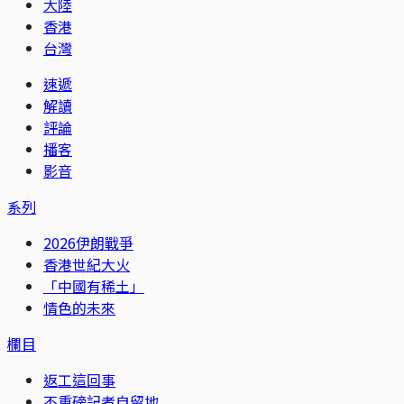
大陸
香港
台灣
速遞
解讀
評論
播客
影音
系列
2026伊朗戰爭
香港世紀大火
「中國有稀土」
情色的未來
欄目
返工這回事
不重磅記者自留地