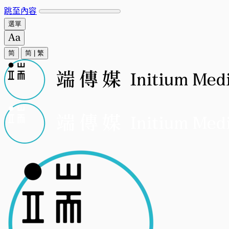
跳至內容
選單
简
简
|
繁