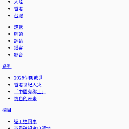
大陸
香港
台灣
速遞
解讀
評論
播客
影音
系列
2026伊朗戰爭
香港世紀大火
「中國有稀土」
情色的未來
欄目
返工這回事
不重磅記者自留地