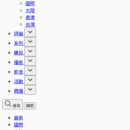
國際
大陸
香港
台灣
評論
系列
欄目
播客
影音
活動
周邊
搜尋
關閉
最新
國際