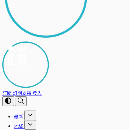
訂閱
訂閱支持
登入
最新
地域