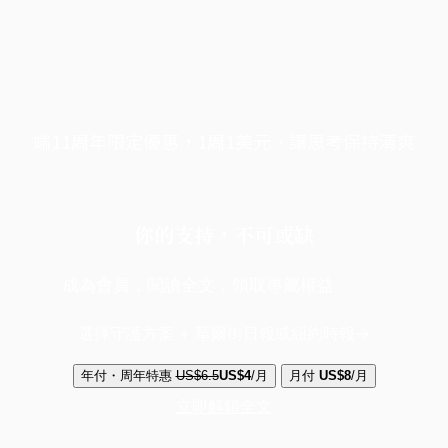
端11周年限定優惠，1周1美元，讓思考保持清爽
你的支持，不可或缺
成為會員，閱讀全文，領取專屬權益
選擇守護方案 + 華爾街日報或紐約時報
年付・周年特惠
US$6.5
US$4
/月
月付
US$8
/月
立即解鎖全文