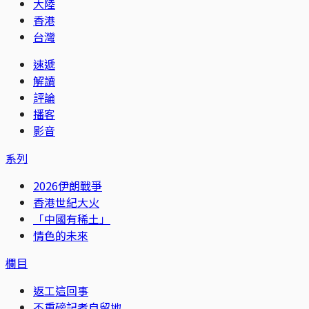
大陸
香港
台灣
速遞
解讀
評論
播客
影音
系列
2026伊朗戰爭
香港世紀大火
「中國有稀土」
情色的未來
欄目
返工這回事
不重磅記者自留地