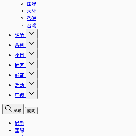
國際
大陸
香港
台灣
評論
系列
欄目
播客
影音
活動
周邊
搜尋
關閉
最新
國際