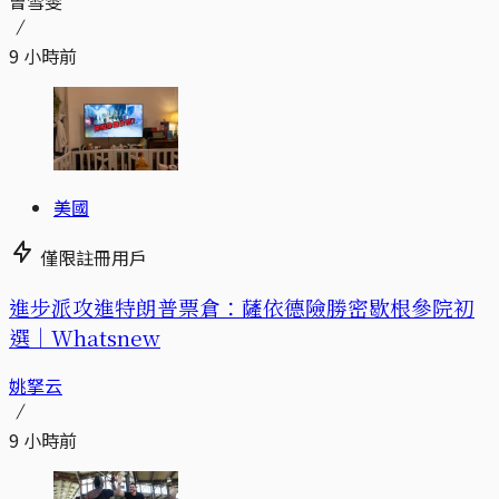
曾雪雯
9 小時前
美國
僅限註冊用戶
進步派攻進特朗普票倉：薩依德險勝密歇根參院初
選｜Whatsnew
姚拏云
9 小時前