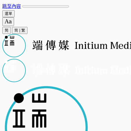
跳至內容
選單
简
简
|
繁