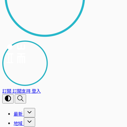
訂閱
訂閱支持
登入
最新
地域