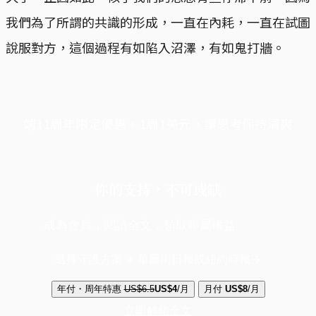
我們為了所謂的共識的形成，一直在內耗，一直在試圖
說服對方，這個過程有如陷入沼澤，有如鬼打牆。
端11周年限定優惠，1周1美元，讓思考保持清爽
你的支持，不可或缺
成為會員，閱讀全文，領取專屬權益
選擇守護方案 + 華爾街日報或紐約時報
年付・周年特惠
US$6.5
US$4
/月
月付
US$8
/月
立即解鎖全文