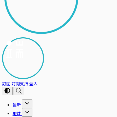
訂閱
訂閱支持
登入
最新
地域