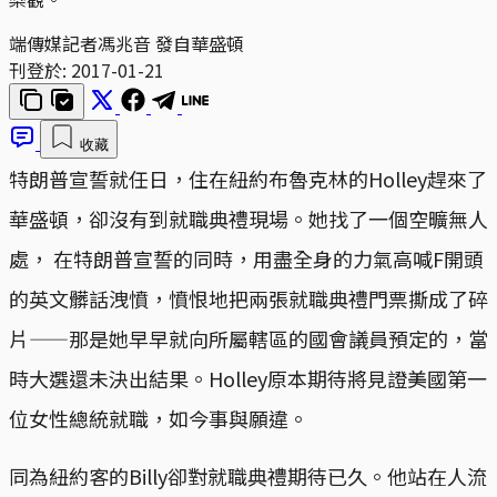
端傳媒記者馮兆音 發自華盛頓
刊登於:
2017-01-21
收藏
特朗普宣誓就任日，住在紐約布魯克林的Holley趕來了
華盛頓，卻沒有到就職典禮現場。她找了一個空曠無人
處， 在特朗普宣誓的同時，用盡全身的力氣高喊F開頭
的英文髒話洩憤，憤恨地把兩張就職典禮門票撕成了碎
片——那是她早早就向所屬轄區的國會議員預定的，當
時大選還未決出結果。Holley原本期待將見證美國第一
位女性總統就職，如今事與願違。
同為紐約客的Billy卻對就職典禮期待已久。他站在人流