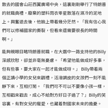
散去的國會山莊西翼廣場中央，這裏剛剛舉行了特朗普
的就職典禮，廢棄的塑料雨衣零星散落在濕冷的泥地
上。興奮退去後，他臉上帶着幾分茫然。「我有信心我
們可以修補國家的撕裂，但看來還需要很長的時間
啊。」
能夠親眼目睹特朗普就職，在大選中一路支持他的Billy
深感欣慰，卻並非毫無憂慮。「希望他能做成好多事，
但有些事，要大家在一起才能做成呀。」 Billy帶着兩
個正讀小學的女兒來觀禮，活潑調皮的女孩們一刻不能
靜下來，互相打鬧。「我們可不可以不要像小孩一樣，
互相戳來戳去，成心不給對方好日子過了？」Billy的笑
容裏，有對女兒的寵愛，也藏着對國家未來的擔憂。