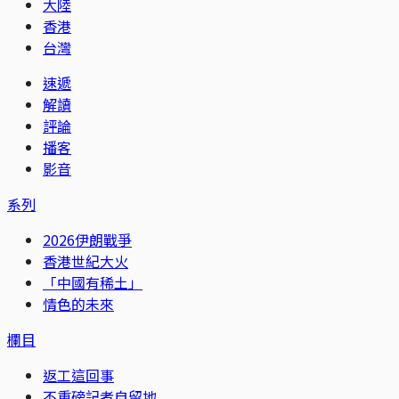
大陸
香港
台灣
速遞
解讀
評論
播客
影音
系列
2026伊朗戰爭
香港世紀大火
「中國有稀土」
情色的未來
欄目
返工這回事
不重磅記者自留地