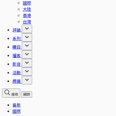
國際
大陸
香港
台灣
評論
系列
欄目
播客
影音
活動
周邊
搜尋
關閉
最新
國際