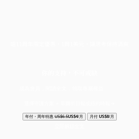
端11周年限定優惠，1周1美元，讓思考保持清爽
你的支持，不可或缺
成為會員，閱讀全文，領取專屬權益
選擇守護方案 + 華爾街日報或紐約時報
年付・周年特惠
US$6.5
US$4
/月
月付
US$8
/月
立即解鎖全文