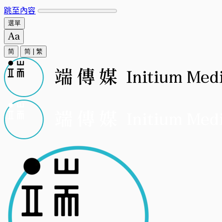
跳至內容
選單
简
简
|
繁