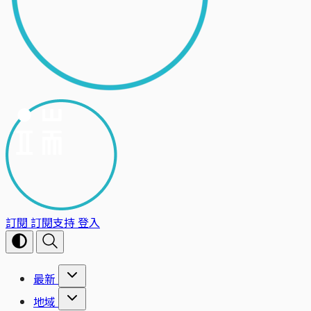
訂閱
訂閱支持
登入
最新
地域