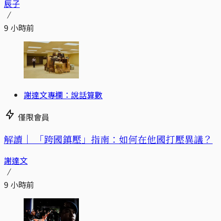
辰子
9 小時前
謝達文專欄：說話算數
僅限會員
解讀｜
「跨國鎮壓」指南：如何在他國打壓異議？
謝達文
9 小時前