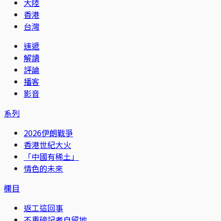
大陸
香港
台灣
速遞
解讀
評論
播客
影音
系列
2026伊朗戰爭
香港世紀大火
「中國有稀土」
情色的未來
欄目
返工這回事
不重磅記者自留地