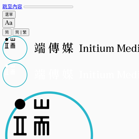
跳至內容
選單
简
简
|
繁