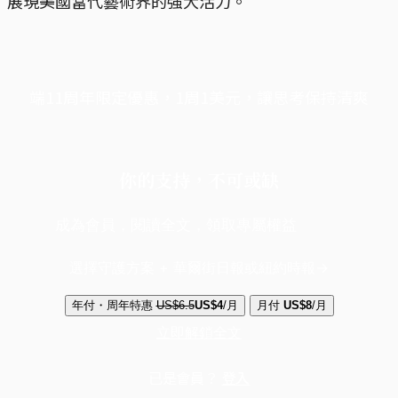
展現美國當代藝術界的強大活力。
端11周年限定優惠，1周1美元，讓思考保持清爽
你的支持，不可或缺
成為會員，閱讀全文，領取專屬權益
選擇守護方案 + 華爾街日報或紐約時報
年付・周年特惠
US$6.5
US$4
/月
月付
US$8
/月
立即解鎖全文
已是會員？
登入