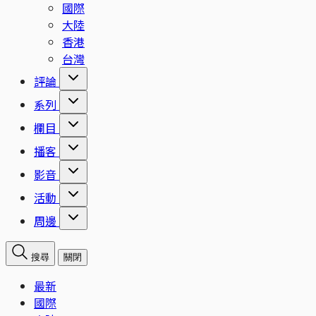
國際
大陸
香港
台灣
評論
系列
欄目
播客
影音
活動
周邊
搜尋
關閉
最新
國際