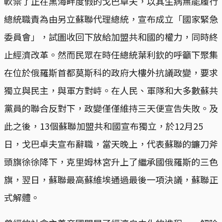
軟禁了正在黑海畔度假的戈巴卓夫，以其生病無能履行
總統職責為由另立蘇聯代理總統，宣布成立「國家緊急
委員會」，試圖收回下放給加盟共和國的權力，同時終
止經濟改革。然而民眾在時任總統葉利欽的呼籲下聚集
在位於俄羅斯首都莫斯科的政府大樓外抗議政變，要求
獨立與民主，與軍方對峙。在人民、軍隊和大多數蘇共
黨員的聯合反對下，政變僅僅維持三天便宣告失敗。及
此之後，13個蘇聯加盟共和國宣布獨立，於12月25
日，戈巴卓夫宣布辭職，當天晚上，代表蘇聯的鐮刀斧
頭旗徐徐降下，克里姆林宮升上了繼承國俄羅斯的三色
旗，翌日，蘇聯最高蘇維埃通過最後一項決議，蘇聯正
式解體。