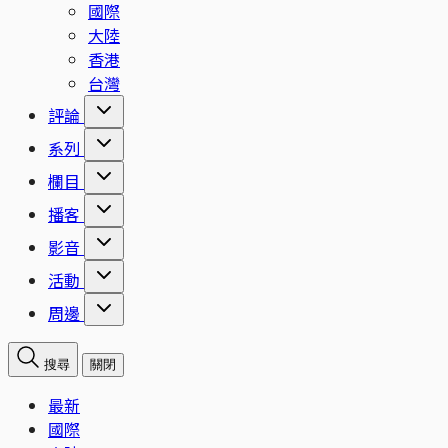
國際
大陸
香港
台灣
評論
系列
欄目
播客
影音
活動
周邊
搜尋
關閉
最新
國際