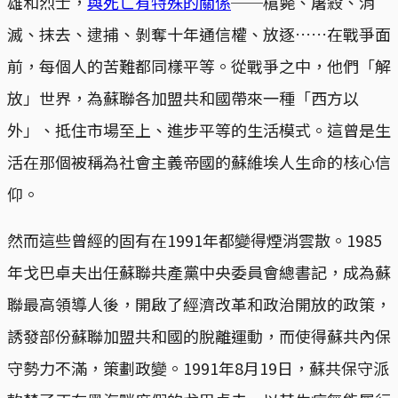
雄和烈士，
與死亡有特殊的關係
──槍斃、屠殺、消
滅、抹去、逮捕、剝奪十年通信權、放逐……在戰爭面
前，每個人的苦難都同樣平等。從戰爭之中，他們「解
放」世界，為蘇聯各加盟共和國帶來一種「西方以
外」、抵住市場至上、進步平等的生活模式。這曾是生
活在那個被稱為社會主義帝國的蘇維埃人生命的核心信
仰。
然而這些曾經的固有在1991年都變得煙消雲散。1985
年戈巴卓夫出任蘇聯共產黨中央委員會總書記，成為蘇
聯最高領導人後，開啟了經濟改革和政治開放的政策，
誘發部份蘇聯加盟共和國的脫離運動，而使得蘇共內保
守勢力不滿，策劃政變。1991年8月19日，蘇共保守派