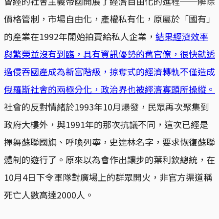
曾經的社會主義帝國開展了經濟自由化的進程──解除
價格管制，市場自由化，產權私有化，原屬於「國有」
的產業在1992年開始拍賣給私人企業，
結果經濟效率
與繁榮並沒有到臨，具有資訊優勢的舊官僚，很快就透
過侵吞國產成為新富階級，掠奪式的經濟轉軌不僅造成
俄羅斯社會的兩極分化，政治界也被經濟寡頭所操縱。
社會的反對情緒於1993年10月爆發，民眾再次聚集到
政府大樓外，與1991年的那次抗議不同，這次已經是
揮舞蘇聯國旗、呼喚列寧，史達林名字，要求恢復蘇聯
體制的遊行了。原來以為會作出讓步的葉利欽總統，在
10月4日下令軍隊對廣場上的群眾開火，非官方渠道稱
死亡人數高達2000人。