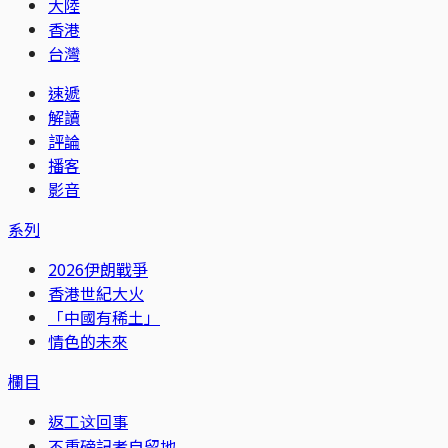
大陸
香港
台灣
速遞
解讀
評論
播客
影音
系列
2026伊朗戰爭
香港世紀大火
「中國有稀土」
情色的未來
欄目
返工这回事
不重磅記者自留地