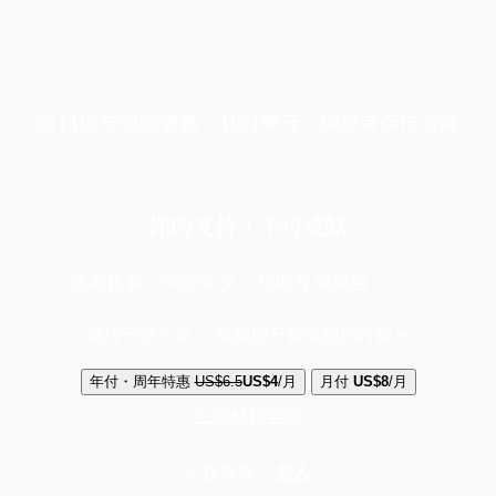
端11周年限定優惠，1周1美元，讓思考保持清爽
你的支持，不可或缺
成為會員，閱讀全文，領取專屬權益
選擇守護方案 + 華爾街日報或紐約時報
年付・周年特惠
US$6.5
US$4
/月
月付
US$8
/月
立即解鎖全文
已是會員？
登入