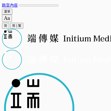
跳至內容
選單
简
简
|
繁