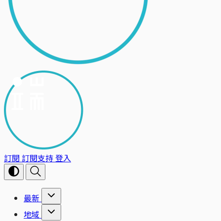
訂閱
訂閱支持
登入
最新
地域