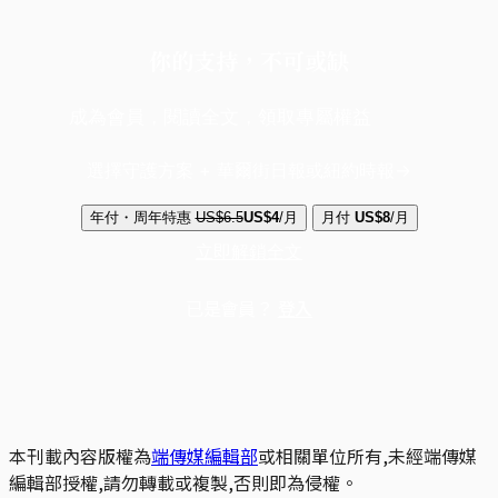
你的支持，不可或缺
成為會員，閱讀全文，領取專屬權益
選擇守護方案 + 華爾街日報或紐約時報
年付・周年特惠
US$6.5
US$4
/月
月付
US$8
/月
立即解鎖全文
已是會員？
登入
本刊載內容版權為
端傳媒編輯部
或相關單位所有,未經端傳媒
編輯部授權,請勿轉載或複製,否則即為侵權。