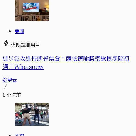
美國
僅限註冊用戶
進步派攻進特朗普票倉：薩依德險勝密歇根參院初
選｜Whatsnew
姚拏云
1 小時前
國際