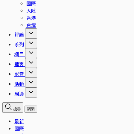
國際
大陸
香港
台灣
評論
系列
欄目
播客
影音
活動
周邊
搜尋
關閉
最新
國際