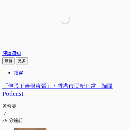
評論須知
最新
更多
播客
「伸張正義報東張」，香港市民新日常｜端聞
Podcast
曾雪雯
39 分鐘前