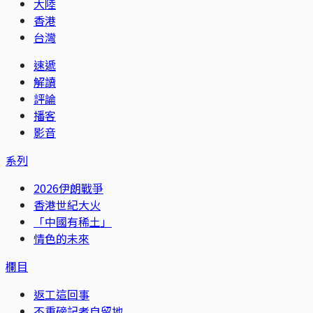
大陸
香港
台灣
速遞
解讀
評論
播客
影音
系列
2026伊朗戰爭
香港世紀大火
「中國有稀土」
情色的未來
欄目
返工這回事
不重磅記者自留地