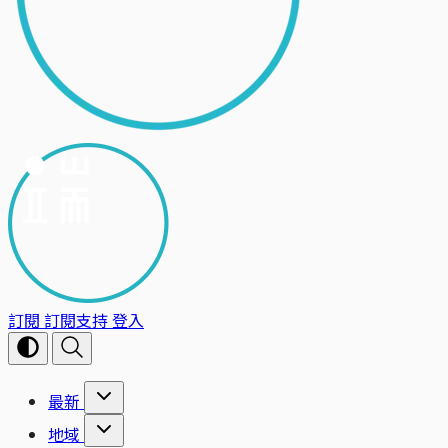
訂閱
訂閱支持
登入
最新
地域