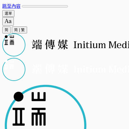
跳至內容
選單
简
简
|
繁