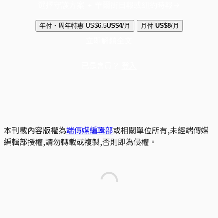
選擇守護方案 + 華爾街日報或紐約時報
年付・周年特惠
US$6.5
US$4
/月
月付
US$8
/月
立即解鎖全文
已是會員？
登入
本刊載內容版權為
端傳媒編輯部
或相關單位所有,未經端傳媒
編輯部授權,請勿轉載或複製,否則即為侵權。