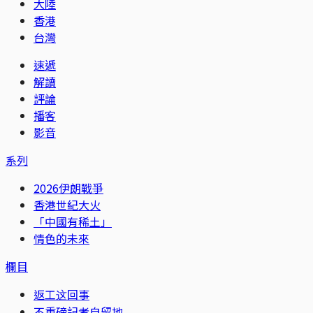
大陸
香港
台灣
速遞
解讀
評論
播客
影音
系列
2026伊朗戰爭
香港世紀大火
「中國有稀土」
情色的未來
欄目
返工这回事
不重磅記者自留地