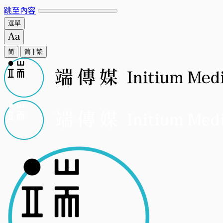
跳至內容
選單
简
简
|
繁