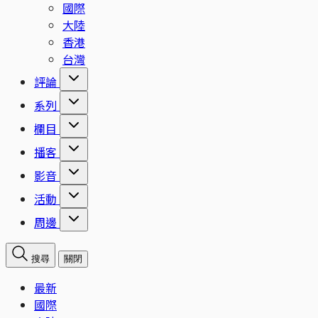
國際
大陸
香港
台灣
評論
系列
欄目
播客
影音
活動
周邊
搜尋
關閉
最新
國際