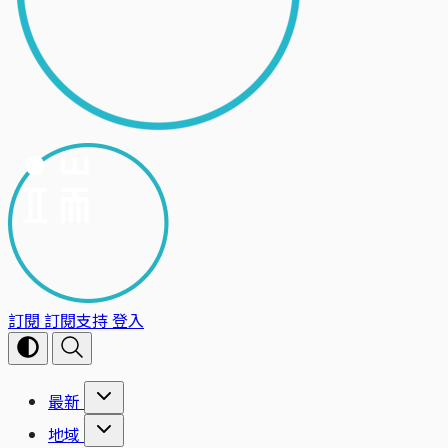
訂閱
訂閱支持
登入
最新
地域