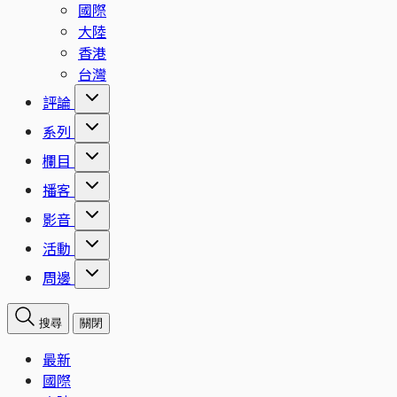
國際
大陸
香港
台灣
評論
系列
欄目
播客
影音
活動
周邊
搜尋
關閉
最新
國際