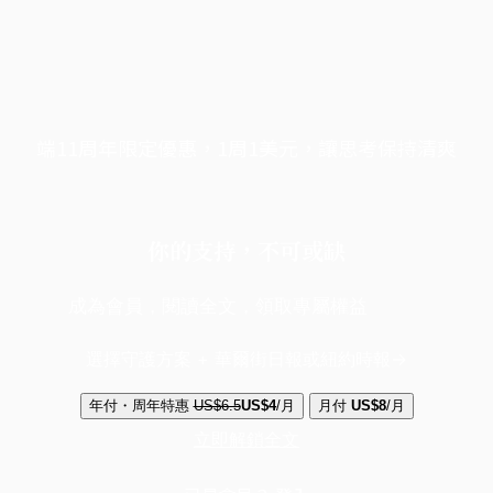
端11周年限定優惠，1周1美元，讓思考保持清爽
你的支持，不可或缺
成為會員，閱讀全文，領取專屬權益
選擇守護方案 + 華爾街日報或紐約時報
年付・周年特惠
US$6.5
US$4
/月
月付
US$8
/月
立即解鎖全文