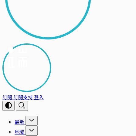
訂閱
訂閱支持
登入
最新
地域