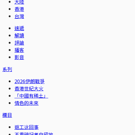
大陸
香港
台灣
速遞
解讀
評論
播客
影音
系列
2026伊朗戰爭
香港世紀大火
「中國有稀土」
情色的未來
欄目
返工这回事
不重磅記者自留地