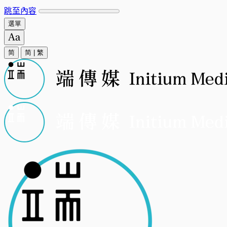
跳至內容
選單
简
简
|
繁