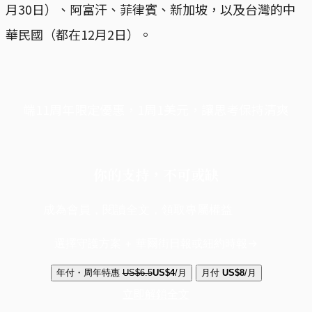
月30日）、阿富汗、菲律賓、新加坡，以及台灣的中
華民國（都在12月2日）。
端11周年限定優惠，1周1美元，讓思考保持清爽
你的支持，不可或缺
成為會員，閱讀全文，領取專屬權益
選擇守護方案 + 華爾街日報或紐約時報
年付・周年特惠
US$6.5
US$4
/月
月付
US$8
/月
立即解鎖全文