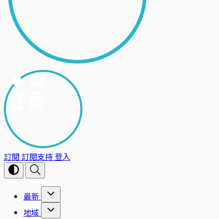
訂閱
訂閱支持
登入
最新
地域