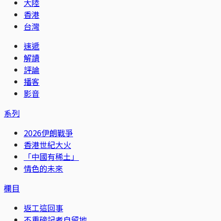
大陸
香港
台灣
速遞
解讀
評論
播客
影音
系列
2026伊朗戰爭
香港世紀大火
「中國有稀土」
情色的未來
欄目
返工這回事
不重磅記者自留地