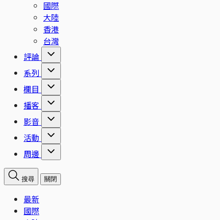
國際
大陸
香港
台灣
評論
系列
欄目
播客
影音
活動
周邊
搜尋
關閉
最新
國際