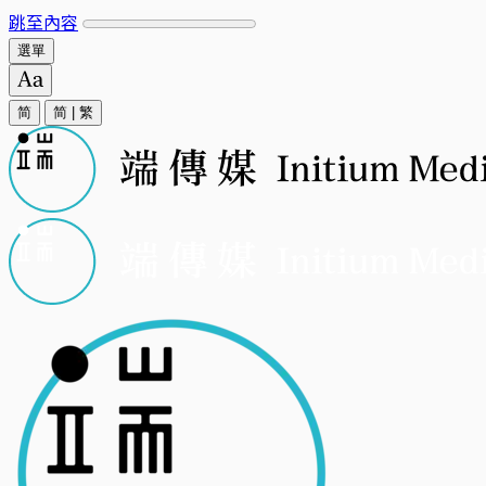
跳至內容
選單
简
简
|
繁