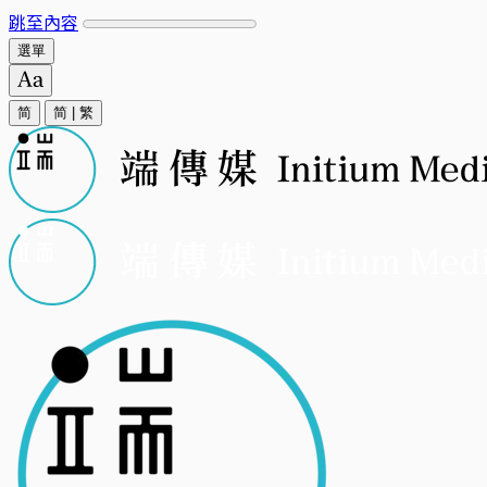
跳至內容
選單
简
简
|
繁