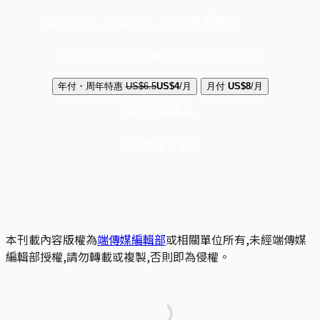
成為會員，閱讀全文，領取專屬權益
選擇守護方案 + 華爾街日報或紐約時報
年付・周年特惠
US$6.5
US$4
/月
月付
US$8
/月
立即解鎖全文
已是會員？
登入
本刊載內容版權為
端傳媒編輯部
或相關單位所有,未經端傳媒
編輯部授權,請勿轉載或複製,否則即為侵權。