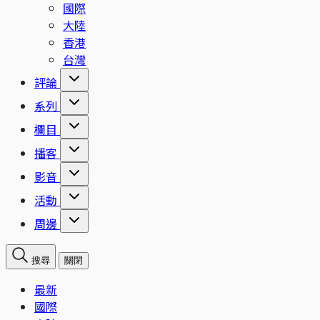
國際
大陸
香港
台灣
評論
系列
欄目
播客
影音
活動
周邊
搜尋
關閉
最新
國際