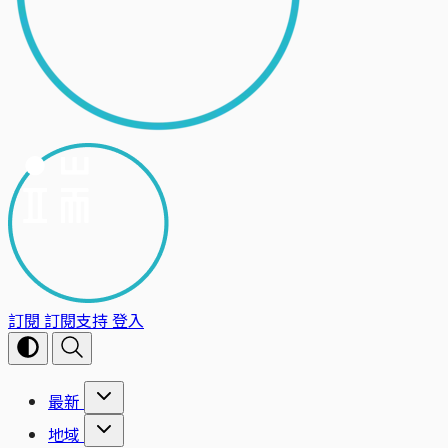
訂閱
訂閱支持
登入
最新
地域