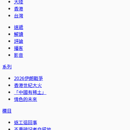
大陸
香港
台灣
速遞
解讀
評論
播客
影音
系列
2026伊朗戰爭
香港世紀大火
「中國有稀土」
情色的未來
欄目
返工這回事
不重磅記者自留地