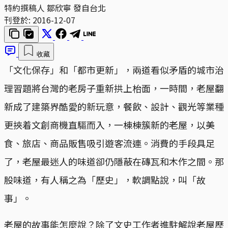
特約撰稿人 鄒欣寧 發自台北
刊登於:
2016-12-07
收藏
「文化保存」和「都市更新」，兩道看似矛盾的城市治
理習題將台灣的老房子重新拱上枱面，一時間，老屋翻
新成了建築界酷愛的新玩意，餐飲、設計、觀光等業種
更挾着文創商機直驅而入，一棟棟簇新的老屋，以美
食、旅店、商品販售吸引遊客流連。消費的手段具足
了，老屋最迷人的味道卻仍隱蔽在磚瓦和木作之間。那
股味道，有人稱之為「歷史」，軟調點說，叫「故
事」。
老屋的故事能怎麼說？除了文史工作者進駐解說老屋歷