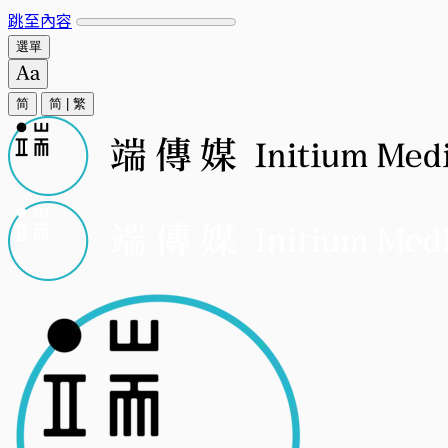
跳至內容
選單
简
简
|
繁