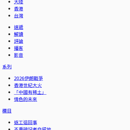
大陸
香港
台灣
速遞
解讀
評論
播客
影音
系列
2026伊朗戰爭
香港世紀大火
「中國有稀土」
情色的未來
欄目
返工這回事
不重磅記者自留地