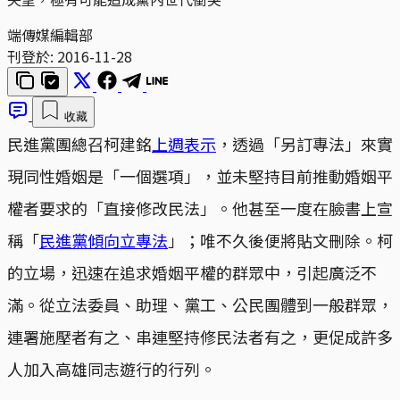
端傳媒編輯部
刊登於:
2016-11-28
收藏
民進黨團總召柯建銘
上週表示
，透過「另訂專法」來實
現同性婚姻是「一個選項」，並未堅持目前推動婚姻平
權者要求的「直接修改民法」。他甚至一度在臉書上宣
稱「
民進黨傾向立專法
」；唯不久後便將貼文刪除。柯
的立場，迅速在追求婚姻平權的群眾中，引起廣泛不
滿。從立法委員、助理、黨工、公民團體到一般群眾，
連署施壓者有之、串連堅持修民法者有之，更促成許多
人加入高雄同志遊行的行列。