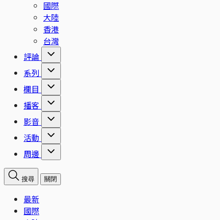
國際
大陸
香港
台灣
評論
系列
欄目
播客
影音
活動
周邊
搜尋
關閉
最新
國際