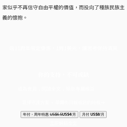
家似乎不再信守自由平權的價值，而投向了種族民族主
義的懷抱。
端11周年限定優惠，1周1美元，讓思考保持清爽
你的支持，不可或缺
成為會員，閱讀全文，領取專屬權益
選擇守護方案 + 華爾街日報或紐約時報
年付・周年特惠
US$6.5
US$4
/月
月付
US$8
/月
立即解鎖全文