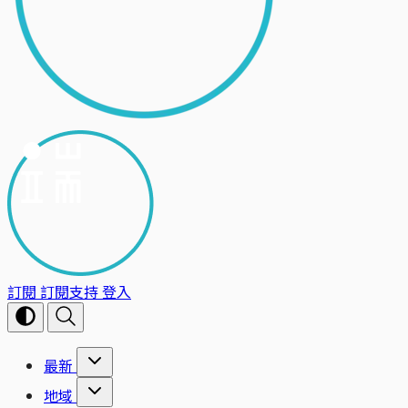
訂閱
訂閱支持
登入
最新
地域