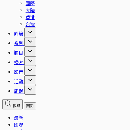
國際
大陸
香港
台灣
評論
系列
欄目
播客
影音
活動
周邊
搜尋
關閉
最新
國際