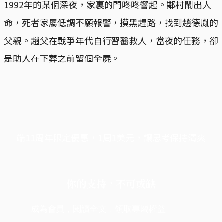
1992年的某個深夜，家裏的門咚咚響起。鄰村鬧出人
命，死者家屬低調不願報警，摸黑趕路，找到趙德胤的
父親。趙父在戰爭年代自行習醫救人，當夜的任務，卻
是助人在下葬之前留個全屍。
端11周年限定優惠，1周1美元，讓思考保持清爽
你的支持，不可或缺
成為會員，閱讀全文，領取專屬權益