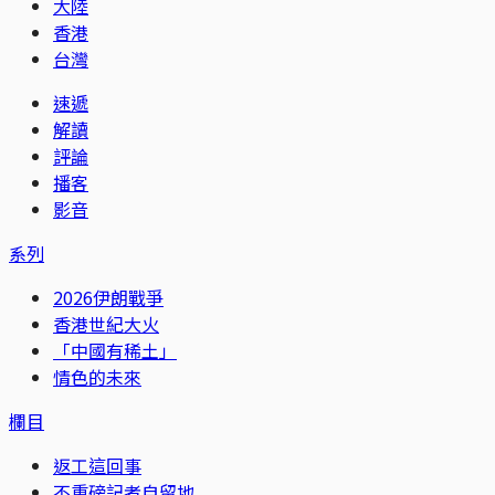
大陸
香港
台灣
速遞
解讀
評論
播客
影音
系列
2026伊朗戰爭
香港世紀大火
「中國有稀土」
情色的未來
欄目
返工這回事
不重磅記者自留地