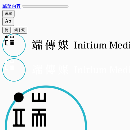
跳至內容
選單
简
简
|
繁