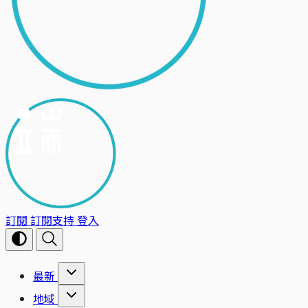
訂閱
訂閱支持
登入
最新
地域