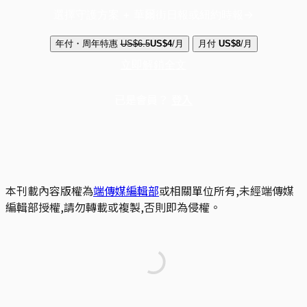
選擇守護方案 + 華爾街日報或紐約時報
年付・周年特惠
US$6.5
US$4
/月
月付
US$8
/月
立即解鎖全文
已是會員？
登入
本刊載內容版權為
端傳媒編輯部
或相關單位所有,未經端傳媒
編輯部授權,請勿轉載或複製,否則即為侵權。