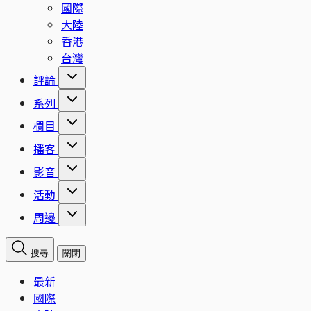
國際
大陸
香港
台灣
評論
系列
欄目
播客
影音
活動
周邊
搜尋
關閉
最新
國際