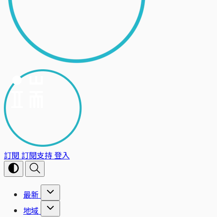
訂閱
訂閱支持
登入
最新
地域