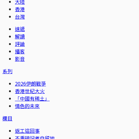
大陸
香港
台灣
速遞
解讀
評論
播客
影音
系列
2026伊朗戰爭
香港世紀大火
「中國有稀土」
情色的未來
欄目
返工這回事
不重磅記者自留地