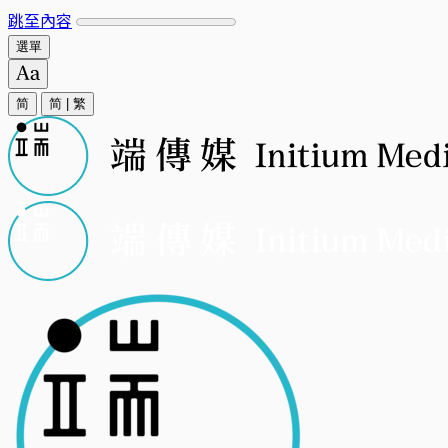
跳至內容
選單
简
简
|
繁