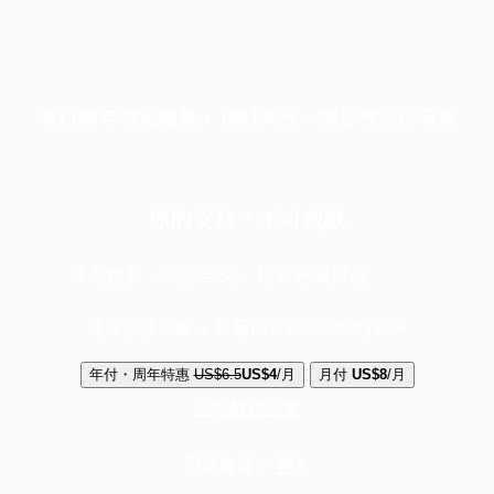
端11周年限定優惠，1周1美元，讓思考保持清爽
你的支持，不可或缺
成為會員，閱讀全文，領取專屬權益
選擇守護方案 + 華爾街日報或紐約時報
年付・周年特惠
US$6.5
US$4
/月
月付
US$8
/月
立即解鎖全文
已是會員？
登入