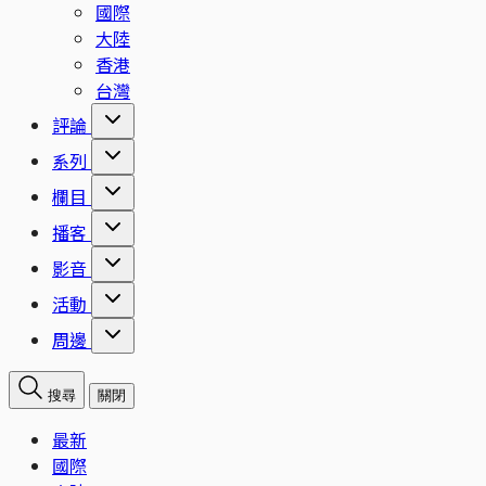
國際
大陸
香港
台灣
評論
系列
欄目
播客
影音
活動
周邊
搜尋
關閉
最新
國際