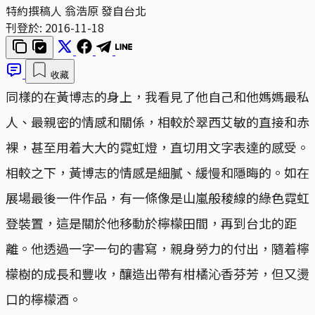
特約撰稿人 翁浩原 發自台北
刊登於:
2016-11-18
收藏
同樣的在黃博志的身上，我看見了他自己和他媽媽最私
人、最親密的情感和關係，相較於翠西艾敏的直接和赤
裸，甚至用着大大的霓虹燈，直切用文字表達的感受。
相較之下，黃博志的情感是細膩、緩慢和隱晦的。如在
展場最後一件作品，有一條像是山嵐般稜線的綠色霓虹
登裝置，這是關於他移動於檸檬田間，再到台北的距
離。他透過一字一句的書寫，親身勞力的付出，隨着檸
檬樹的成長和豐收，釀造出帶有柑橘沁香芬芳，但又燙
口的檸檬酒。