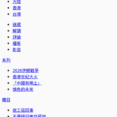
大陸
香港
台灣
速遞
解讀
評論
播客
影音
系列
2026伊朗戰爭
香港世紀大火
「中國有稀土」
情色的未來
欄目
返工這回事
不重磅記者自留地