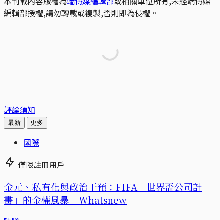
本刊載內容版權為
端傳媒編輯部
或相關單位所有,未經端傳媒
編輯部授權,請勿轉載或複製,否則即為侵權。
評論須知
最新
更多
國際
僅限註冊用戶
金元、私有化與政治干預：FIFA「世界盃公司計
畫」的金權風暴｜Whatsnew