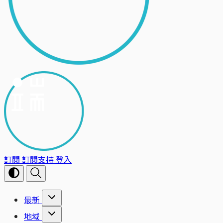
訂閱
訂閱支持
登入
最新
地域