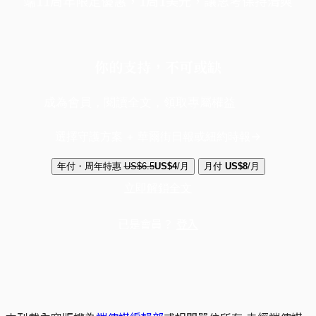
端11周年限定優惠，1周1美元，讓思考保持清爽
你的支持，不可或缺
成為會員，閱讀全文，領取專屬權益
選擇守護方案 + 華爾街日報或紐約時報
年付・周年特惠
US$6.5
US$4
/月
月付
US$8
/月
立即解鎖全文
已是會員？
登入