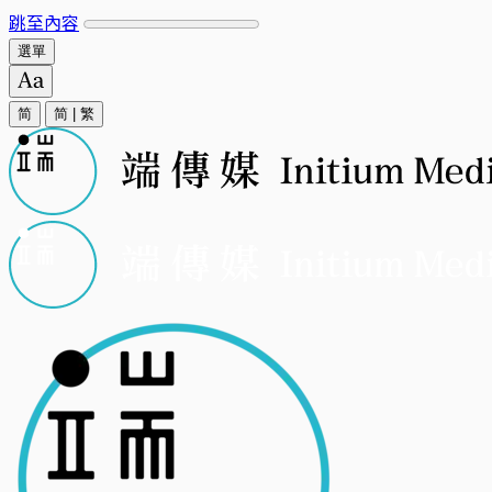
跳至內容
選單
简
简
|
繁