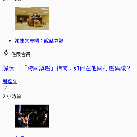
謝達文專欄：說話算數
僅限會員
解讀｜
「跨國鎮壓」指南：如何在他國打壓異議？
謝達文
2 小時前