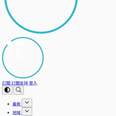
訂閱
訂閱支持
登入
最新
地域