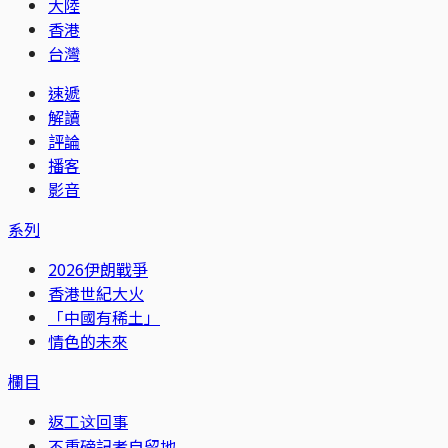
大陸
香港
台灣
速遞
解讀
評論
播客
影音
系列
2026伊朗戰爭
香港世紀大火
「中國有稀土」
情色的未來
欄目
返工这回事
不重磅記者自留地