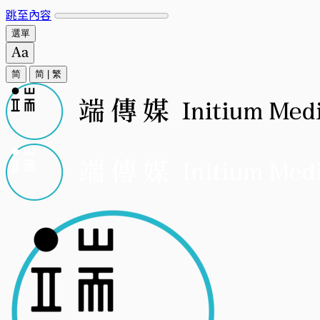
跳至內容
選單
简
简
|
繁