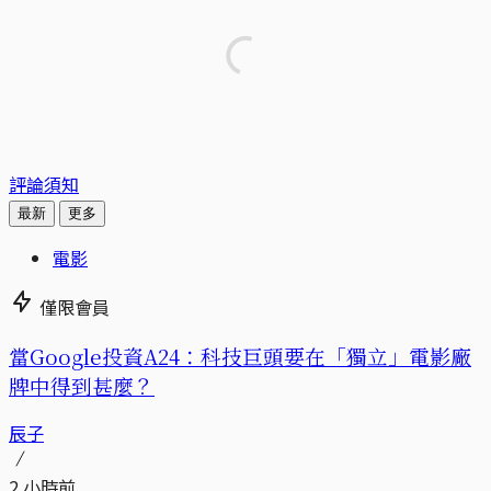
評論須知
最新
更多
電影
僅限會員
當Google投資A24：科技巨頭要在「獨立」電影廠
牌中得到甚麼？
辰子
2 小時前