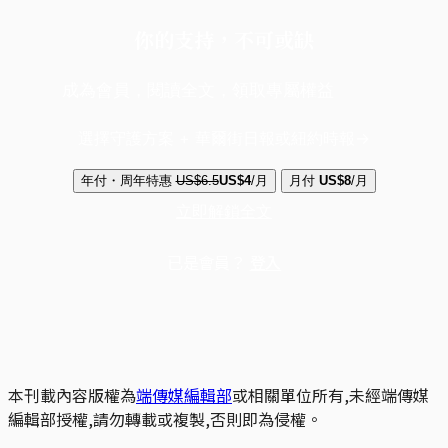
你的支持，不可或缺
成為會員，閱讀全文，領取專屬權益
選擇守護方案 + 華爾街日報或紐約時報
年付・周年特惠
US$6.5
US$4
/月
月付
US$8
/月
立即解鎖全文
已是會員？
登入
本刊載內容版權為
端傳媒編輯部
或相關單位所有,未經端傳媒
編輯部授權,請勿轉載或複製,否則即為侵權。