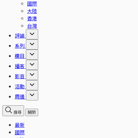
國際
大陸
香港
台灣
評論
系列
欄目
播客
影音
活動
周邊
搜尋
關閉
最新
國際