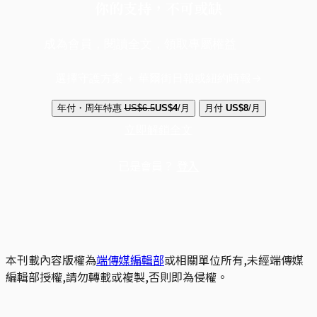
你的支持，不可或缺
成為會員，閱讀全文，領取專屬權益
選擇守護方案 + 華爾街日報或紐約時報
年付・周年特惠
US$6.5
US$4
/月
月付
US$8
/月
立即解鎖全文
已是會員？
登入
本刊載內容版權為
端傳媒編輯部
或相關單位所有,未經端傳媒
編輯部授權,請勿轉載或複製,否則即為侵權。