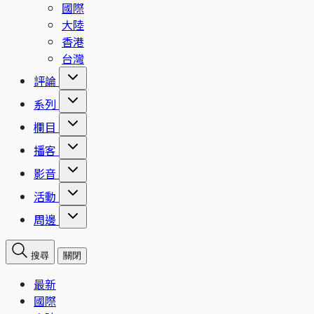
國際
大陸
香港
台灣
評論
系列
欄目
播客
影音
活動
周邊
搜尋
關閉
最新
國際