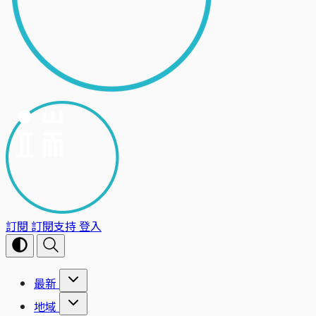
訂閱
訂閱支持
登入
最新
地域