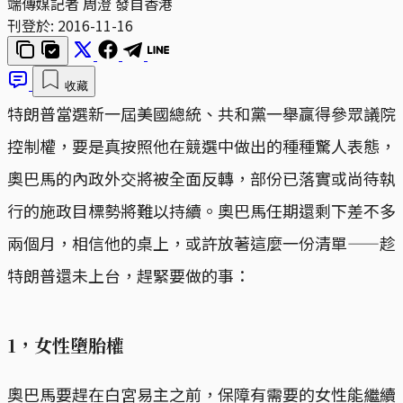
端傳媒記者 周澄 發自香港
刊登於:
2016-11-16
收藏
特朗普當選新一屆美國總統、共和黨一舉贏得參眾議院
控制權，要是真按照他在競選中做出的種種驚人表態，
奧巴馬的內政外交將被全面反轉，部份已落實或尚待執
行的施政目標勢將難以持續。奧巴馬任期還剩下差不多
兩個月，相信他的桌上，或許放著這麼一份清單——趁
特朗普還未上台，趕緊要做的事：
1，女性墮胎權
奧巴馬要趕在白宮易主之前，保障有需要的女性能繼續