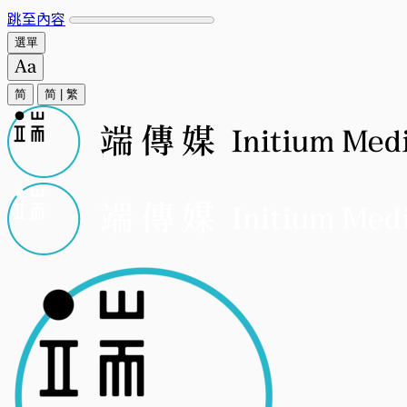
跳至內容
選單
简
简
|
繁