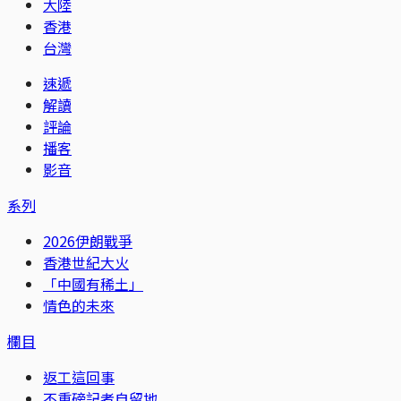
大陸
香港
台灣
速遞
解讀
評論
播客
影音
系列
2026伊朗戰爭
香港世紀大火
「中國有稀土」
情色的未來
欄目
返工這回事
不重磅記者自留地