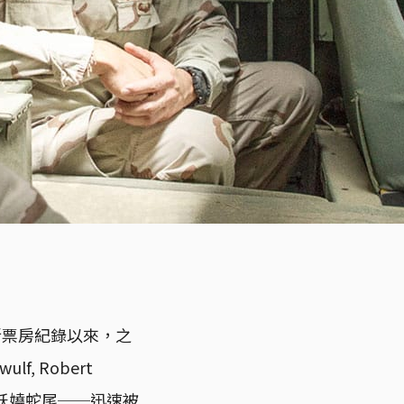
再刷新票房紀錄以來，之
f, Robert
，妖嬈蛇尾──迅速被