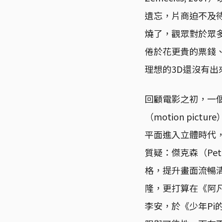
遺忘，片商迫不及
燒了，觀眾對於眾
倦於花更貴的票錢
理想的3D還沒有
回顧電影之初，一
（motion pi
平面進入立體時代，
質疑：傑克森（Pete
格，提升畫面流暢
隆，更打算在《阿凡
李安，於《少年Pi的奇