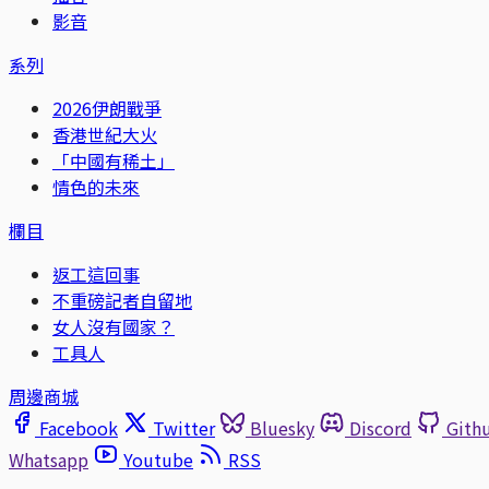
影音
系列
2026伊朗戰爭
香港世紀大火
「中國有稀土」
情色的未來
欄目
返工這回事
不重磅記者自留地
女人沒有國家？
工具人
周邊商城
Facebook
Twitter
Bluesky
Discord
Gith
Whatsapp
Youtube
RSS