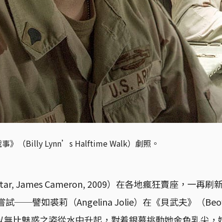
illy Lynn’s Halftime Walk）劇照。
ar, James Cameron, 2009）在各地瘋狂賣座，一
─譬如裘莉（Angelina Jolie）在《貝武夫》（Beowul
2007）以無比魅惑之姿從水中升起，對着銀幕挑動她金色乳尖