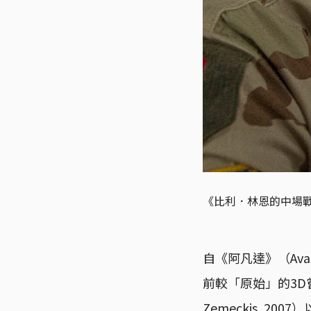
《比利．林恩的中場戰事》（B
自《阿凡達》（Avat
前較「原始」的3D嘗試─
Zemeckis, 