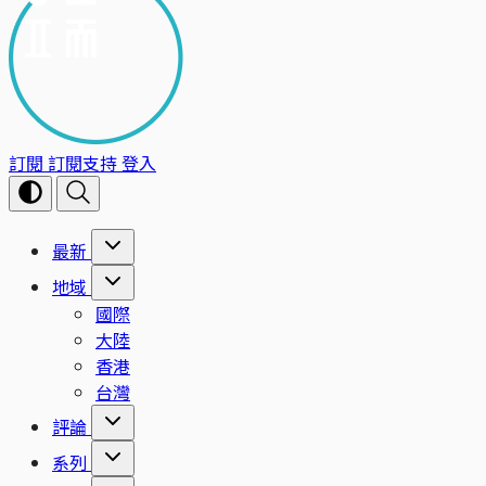
訂閱
訂閱支持
登入
最新
地域
國際
大陸
香港
台灣
評論
系列