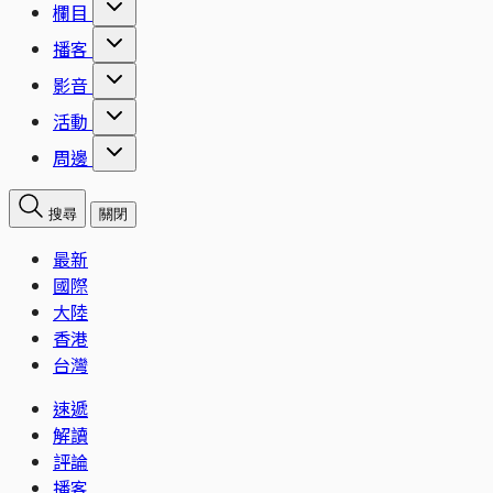
欄目
播客
影音
活動
周邊
搜尋
關閉
最新
國際
大陸
香港
台灣
速遞
解讀
評論
播客