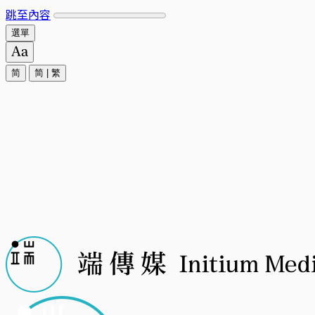
跳至內容
選單
简
简
|
繁