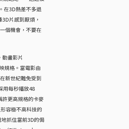
。在3D熱差不多退
3D片感到厭煩，
D一個機會，不要在
，動畫影片
為播映規格。當電影由
，在新世紀難免受到
系列採用每秒播放48
稱許更高規格的卡麥
人形容極不高科技的
敏銳地抓住當前3D的侷