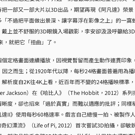
待把一部又一部大片以3D出品，期望再現《阿凡達》榮景
多「不過把平面做出景深、讓字幕浮在影像之上」的一窩蜂
、戴上並不舒服的3D眼鏡入場觀影，李安卻汲汲呼籲給3
出來，就把它「扭曲」了。
個個定格畫面連續播放，因視覺暫留而產生動作連貫印象
cture）因之而生；從1920年代以降，每秒24格畫面普遍用
解析度自2K往4K上看，近百年而不變的24格播映標準
r Jackson）在《哈比人》（The Hobbit，2012）
清晰度，卻也招來「過於真實」而難以適應的批評；同樣
達II》使用每秒60格速率。戲言自己總慢一拍、被製作
幻漂流》（Life of Pi, 2012）首次嘗試3D拍攝，卻