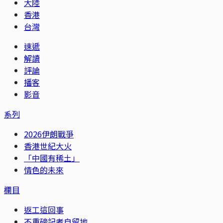
大陸
香港
台灣
速遞
解讀
評論
播客
影音
系列
2026伊朗戰爭
香港世紀大火
「中國有稀土」
情色的未來
欄目
返工這回事
不重磅記者自留地