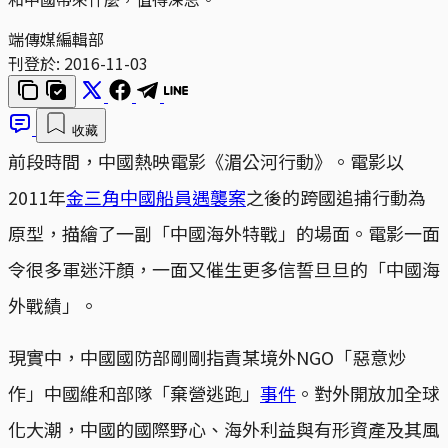
端傳媒編輯部
刊登於:
2016-11-03
收藏
前段時間，中國熱映電影《湄公河行動》。電影以
2011年
金三角中國船員遇襲案
之後的跨國追捕行動為
原型，描繪了一副「中國海外特戰」的場面。電影一面
令很多軍迷汗顏，一面又催生更多信誓旦旦的「中國海
外戰績」。
現實中，中國國防部剛剛指責某境外NGO「惡意炒
作」中國維和部隊「棄營逃跑」
事件
。對外開放加全球
化大潮，中國的國際野心、海外利益與有形資產及其風