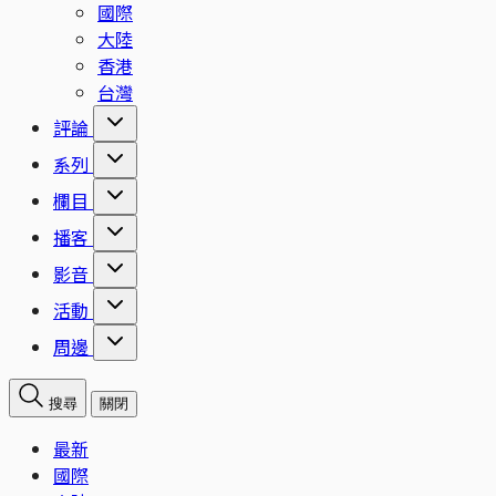
國際
大陸
香港
台灣
評論
系列
欄目
播客
影音
活動
周邊
搜尋
關閉
最新
國際