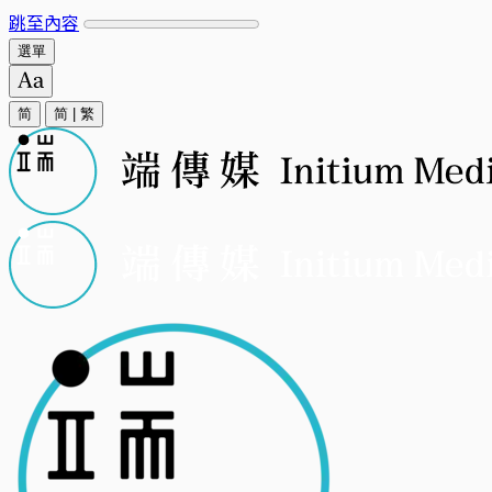
跳至內容
選單
简
简
|
繁