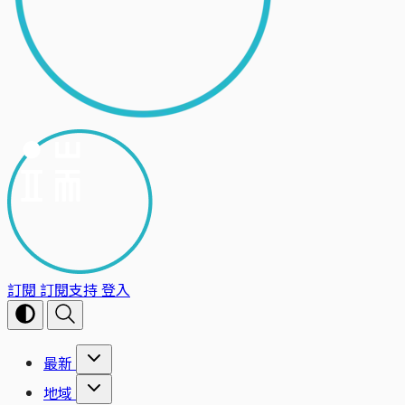
訂閱
訂閱支持
登入
最新
地域