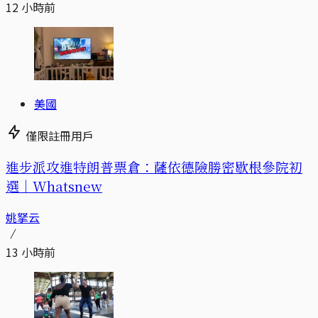
12 小時前
美國
僅限註冊用戶
進步派攻進特朗普票倉：薩依德險勝密歇根參院初
選｜Whatsnew
姚拏云
13 小時前