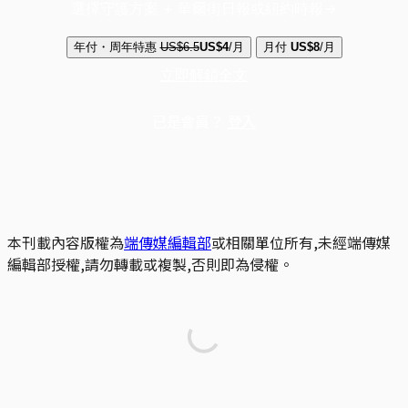
選擇守護方案 + 華爾街日報或紐約時報
年付・周年特惠
US$6.5
US$4
/月
月付
US$8
/月
立即解鎖全文
已是會員？
登入
本刊載內容版權為
端傳媒編輯部
或相關單位所有,未經端傳媒
編輯部授權,請勿轉載或複製,否則即為侵權。