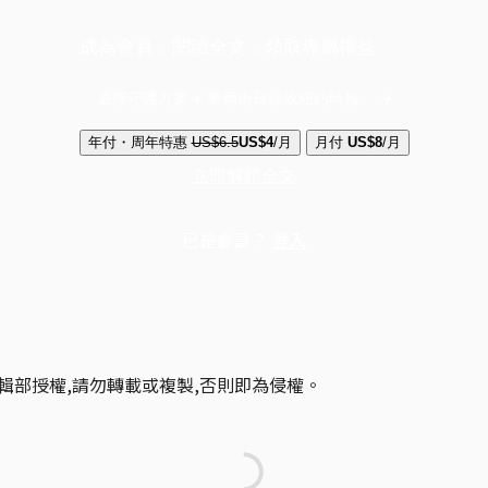
成為會員，閱讀全文，領取專屬權益
選擇守護方案 + 華爾街日報或紐約時報
年付・周年特惠
US$6.5
US$4
/月
月付
US$8
/月
立即解鎖全文
已是會員？
登入
輯部授權,請勿轉載或複製,否則即為侵權。