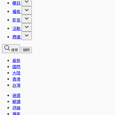
欄目
播客
影音
活動
周邊
搜尋
關閉
最新
國際
大陸
香港
台灣
速遞
解讀
評論
播客