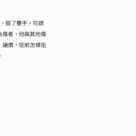
車，毀了雙手，可謂
為傷者，他與其他傷
」議價，從前怎樣拒
。