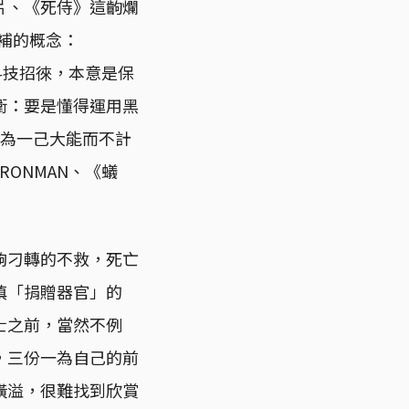
片、《死侍》這齣爛
互補的概念：
科技招徠，本意是保
衛：要是懂得運用黑
角為一己大能而不計
ONMAN、《蟻
夠刁轉的不救，死亡
填「捐贈器官」的
士之前，當然不例
，三份一為自己的前
橫溢，很難找到欣賞