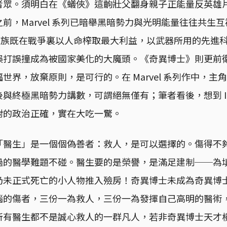
者眾。須明白在《蟻俠》這齣壯父翻身親子正能量反英雄
前，Marvel 系列已暗舉黑暗勢力與光明能量往往共生
角的家族既在戰爭裏以人命榨取最大利益，以武器所用的先進
誤打誤撞成為被國家美化的大魔頭。《奇異博士》則更前
世界，放棄原則，是可行的。在 Marvel 系列作中，主
與終極黑暗勢力講數，可謂絕無僅有；筆者看後，想到 IR
對的政治正確，實在大吃一驚。
「醫生」是一個個偽善者：救人，是可以選擇的。傷得不
過的醫學難題不碰。醫生要的是榮譽，是滿足建制──為
仍未正式死亡的小人物推入殮房！奇異博士未成為奇異博
腦的傷者，三份一為救人，三份一為發揮自己高明的醫術
所有醫生都不是誠心救人的一群凡人，若非奇異博士天才