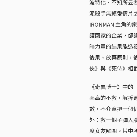
波特化、不知所云
泥殺手無賴愛情片之
IRONMAN 主
護國家的企業，卻
暗力量的結果能造福
後果、放棄原則，後
俠》與《死侍》相
《奇異博士》中的
率高的不救，解拆
數，不介意把一個
外：救一個子彈入
度女友解圍。片中