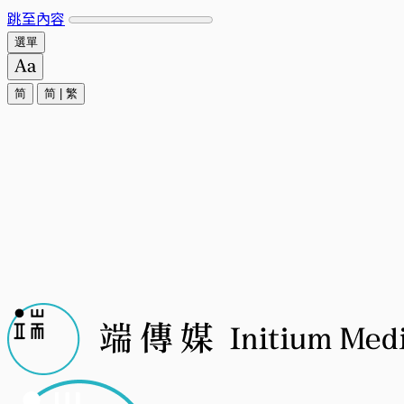
跳至內容
選單
简
简
|
繁