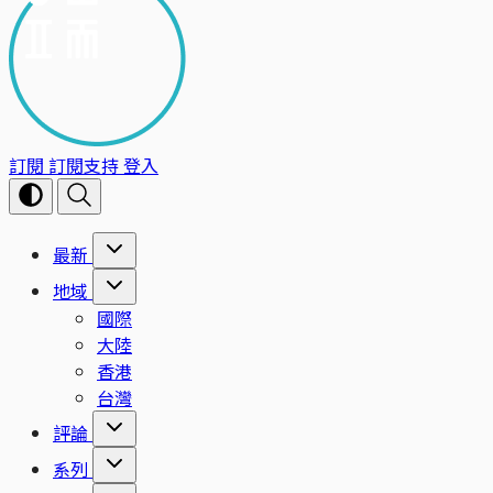
訂閱
訂閱支持
登入
最新
地域
國際
大陸
香港
台灣
評論
系列