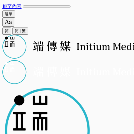
跳至內容
選單
简
简
|
繁