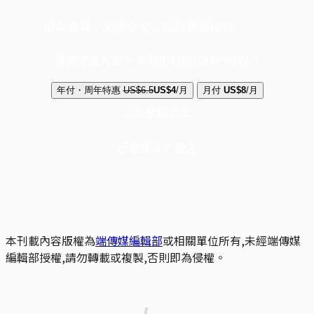
成為會員，閱讀全文，領取專屬權益
選擇守護方案 + 華爾街日報或紐約時報
年付・周年特惠
US$6.5
US$4
/月
月付
US$8
/月
立即解鎖全文
已是會員？
登入
本刊載內容版權為
端傳媒編輯部
或相關單位所有,未經端傳媒
編輯部授權,請勿轉載或複製,否則即為侵權。