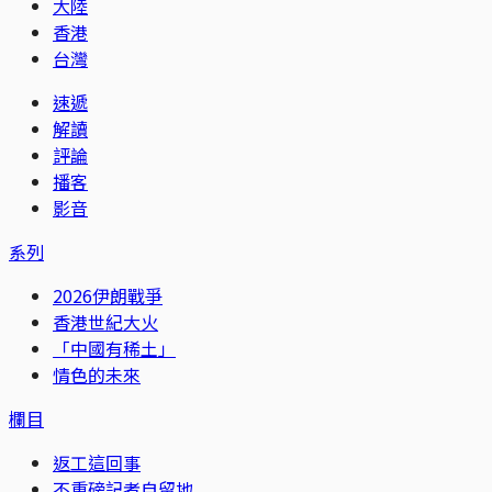
大陸
香港
台灣
速遞
解讀
評論
播客
影音
系列
2026伊朗戰爭
香港世紀大火
「中國有稀土」
情色的未來
欄目
返工這回事
不重磅記者自留地