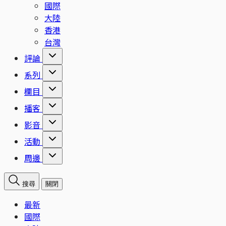
國際
大陸
香港
台灣
評論
系列
欄目
播客
影音
活動
周邊
搜尋
關閉
最新
國際