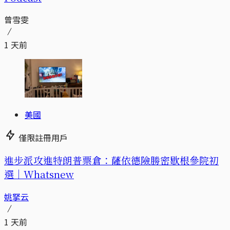
曾雪雯
1 天前
美國
僅限註冊用戶
進步派攻進特朗普票倉：薩依德險勝密歇根參院初
選｜Whatsnew
姚拏云
1 天前