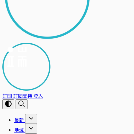
訂閱
訂閱支持
登入
最新
地域