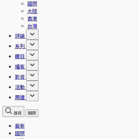
國際
大陸
香港
台灣
評論
系列
欄目
播客
影音
活動
周邊
搜尋
關閉
最新
國際