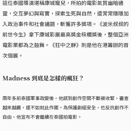
這位泰國導演堪稱康城寵兒，所拍的電影氣質幽暗通
靈，交互夢幻與寫實，探索生死與自然，還常常隱隱加
入政治事件和社會議題，斬獲許多獎項。《波米叔叔的
前世今生》拿下康城影展最高獎金棕櫚獎後，整個亞洲
電影業都為之鼓舞。《狂中之靜》則是他在港籌辦的首
次個展。
Madness 到底是怎樣的瘋狂？
兩年多前泰國軍事政變後，他感到創作空間不斷被收緊，審查
越來越嚴，還不如就此作罷。為保護劇組安全，也反抗創作不
自由，他宣布不會繼續在泰國拍電影。