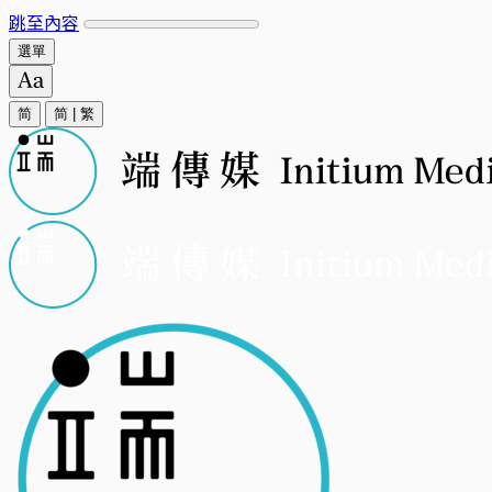
跳至內容
選單
简
简
|
繁