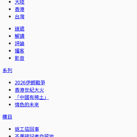
大陸
香港
台灣
速遞
解讀
評論
播客
影音
系列
2026伊朗戰爭
香港世紀大火
「中國有稀土」
情色的未來
欄目
返工這回事
不重磅記者自留地