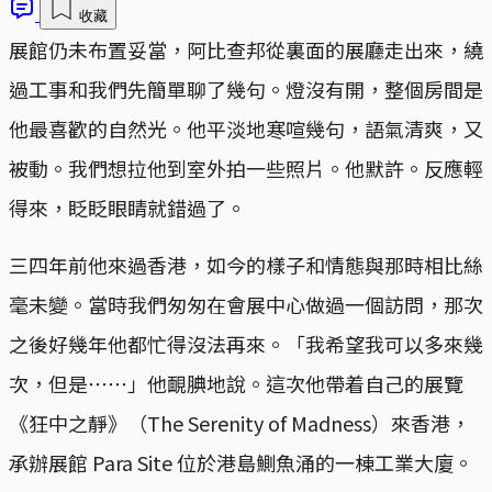
收藏
展館仍未布置妥當，阿比查邦從裏面的展廳走出來，繞
過工事和我們先簡單聊了幾句。燈沒有開，整個房間是
他最喜歡的自然光。他平淡地寒喧幾句，語氣清爽，又
被動。我們想拉他到室外拍一些照片。他默許。反應輕
得來，眨眨眼睛就錯過了。
三四年前他來過香港，如今的樣子和情態與那時相比絲
毫未變。當時我們匆匆在會展中心做過一個訪問，那次
之後好幾年他都忙得沒法再來。「我希望我可以多來幾
次，但是⋯⋯」他靦腆地說。這次他帶着自己的展覽
《狂中之靜》（The Serenity of Madness）來香港，
承辦展館 Para Site 位於港島鰂魚涌的一棟工業大廈。