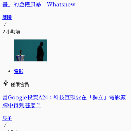
畫」的金權風暴｜Whatsnew
陳曦
2 小時前
電影
僅限會員
當Google投資A24：科技巨頭要在「獨立」電影廠
牌中得到甚麼？
辰子