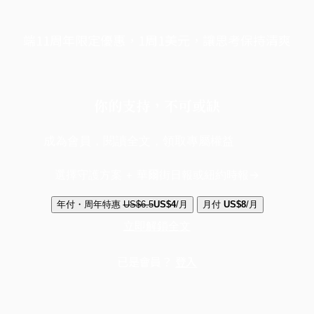
端11周年限定優惠，1周1美元，讓思考保持清爽
你的支持，不可或缺
成為會員，閱讀全文，領取專屬權益
選擇守護方案 + 華爾街日報或紐約時報
年付・周年特惠
US$6.5
US$4
/月
月付
US$8
/月
立即解鎖全文
已是會員？
登入