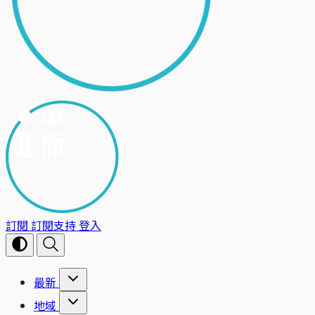
訂閱
訂閱支持
登入
最新
地域