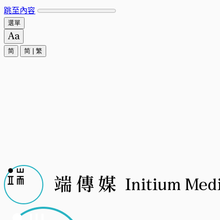
跳至內容
選單
简
简
|
繁