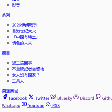
影音
系列
2026伊朗戰爭
香港世紀大火
「中國有稀土」
情色的未來
欄目
返工這回事
不重磅記者自留地
女人沒有國家？
工具人
周邊商城
Facebook
Twitter
Bluesky
Discord
Gith
Whatsapp
Youtube
RSS