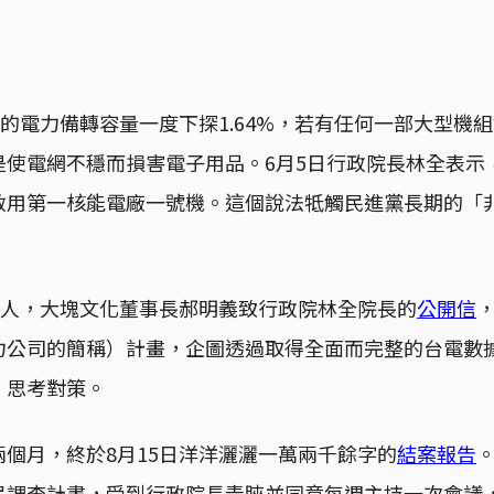
灣的電力備轉容量一度下探1.64%，若有任何一部大型機
是使電網不穩而損害電子用品。6月5日行政院長林全表示
啟用第一核能電廠一號機。這個說法牴觸民進黨長期的「
化人，大塊文化董事長郝明義致行政院林全院長的
公開信
力公司的簡稱）計畫，企圖透過取得全面而完整的台電數
，思考對策。
個月，終於8月15日洋洋灑灑一萬兩千餘字的
結案報告
民調查計畫，受到行政院長青睞並同意每週主持一次會議