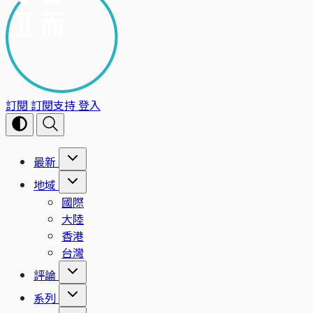
訂閱
訂閱支持
登入
最新
地域
國際
大陸
香港
台灣
評論
系列