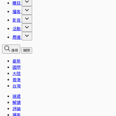
欄目
播客
影音
活動
周邊
搜尋
關閉
最新
國際
大陸
香港
台灣
速遞
解讀
評論
播客