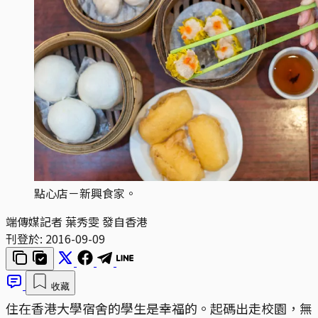
點心店－新興食家。
端傳媒記者 葉秀雯 發自香港
刊登於:
2016-09-09
收藏
住在香港大學宿舍的學生是幸福的。起碼出走校園，無