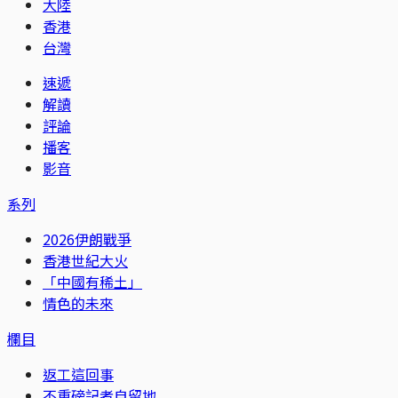
大陸
香港
台灣
速遞
解讀
評論
播客
影音
系列
2026伊朗戰爭
香港世紀大火
「中國有稀土」
情色的未來
欄目
返工這回事
不重磅記者自留地