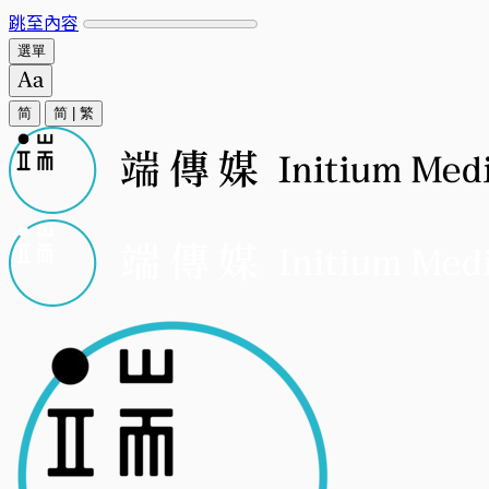
跳至內容
選單
简
简
|
繁