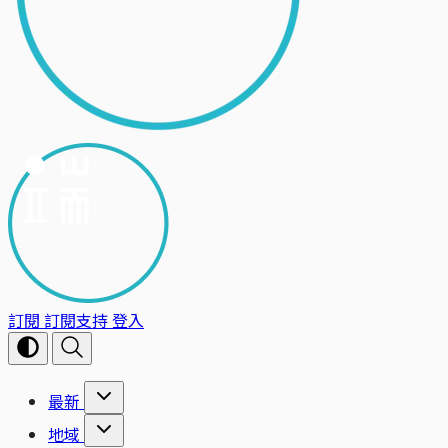
訂閱
訂閱支持
登入
最新
地域