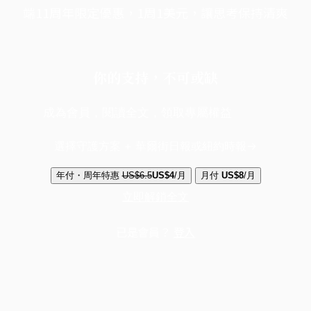
端11周年限定優惠，1周1美元，讓思考保持清爽
你的支持，不可或缺
成為會員，閱讀全文，領取專屬權益
選擇守護方案 + 華爾街日報或紐約時報
年付・周年特惠
US$6.5
US$4
/月
月付
US$8
/月
立即解鎖全文
已是會員？
登入