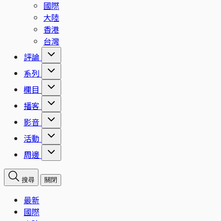
國際
大陸
香港
台灣
評論
系列
欄目
播客
影音
活動
周邊
搜尋
關閉
最新
國際