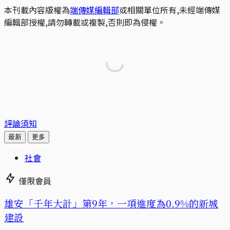
本刊載內容版權為
端傳媒編輯部
或相關單位所有,未經端傳媒
編輯部授權,請勿轉載或複製,否則即為侵權。
評論須知
最新
更多
社會
僅限會員
​​雄安「千年大計」第9年，一項進度為0.9%的新城
建設