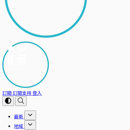
訂閱
訂閱支持
登入
最新
地域