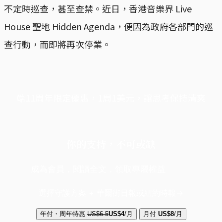
不定時巡查，甚至查禁。近日，香港音樂界 Live
House 聖地 Hidden Agenda，便因為政府各部門的巡
查行動，而即將再次停業。
端11周年限定優惠，1周1美元，讓思考保持清爽
你的支持，不可或缺
成為會員，閱讀全文，領取專屬權益
選擇守護方案 + 華爾街日報或紐約時報
年付・周年特惠
US$6.5
US$4
/月
月付
US$8
/月