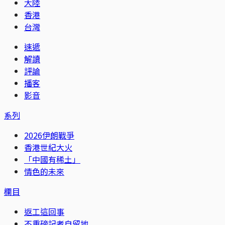
大陸
香港
台灣
速遞
解讀
評論
播客
影音
系列
2026伊朗戰爭
香港世紀大火
「中國有稀土」
情色的未來
欄目
返工這回事
不重磅記者自留地