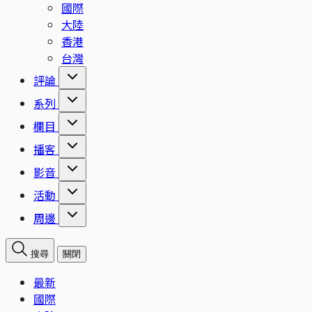
國際
大陸
香港
台灣
評論
系列
欄目
播客
影音
活動
周邊
搜尋
關閉
最新
國際