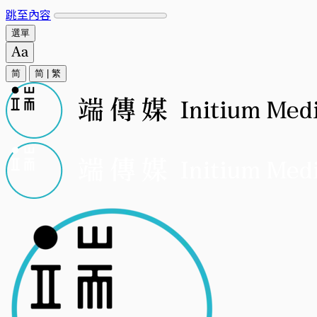
跳至內容
選單
简
简
|
繁