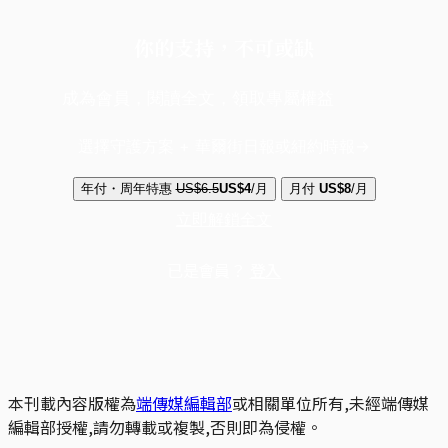
你的支持，不可或缺
成為會員，閱讀全文，領取專屬權益
選擇守護方案 + 華爾街日報或紐約時報
年付・周年特惠
US$6.5
US$4
/月
月付
US$8
/月
立即解鎖全文
已是會員？
登入
本刊載內容版權為
端傳媒編輯部
或相關單位所有,未經端傳媒
編輯部授權,請勿轉載或複製,否則即為侵權。