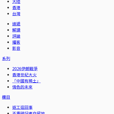
大陸
香港
台灣
速遞
解讀
評論
播客
影音
系列
2026伊朗戰爭
香港世紀大火
「中國有稀土」
情色的未來
欄目
返工這回事
不重磅記者自留地