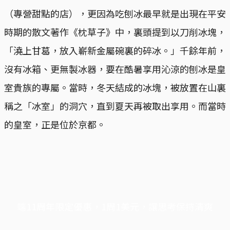
（專營甜點的店），更因為吃刨冰最早就是出現在平安
時期的散文著作《枕草子》中，裏頭提到以刀削冰塊，
「澆上甘葛，放入嶄新金屬碗裏的碎冰。」千餘年前，
沒有冰箱、更無製冰器，要在酷暑享用沁涼的刨冰是皇
室貴族的專屬。當時，冬天結成的冰塊，被放置在山裏
稱之「冰室」的洞穴，直到夏天再被取出享用。而當時
的皇室，正是位於京都。
端11周年限定優惠，1周1美元，讓思考保持清爽