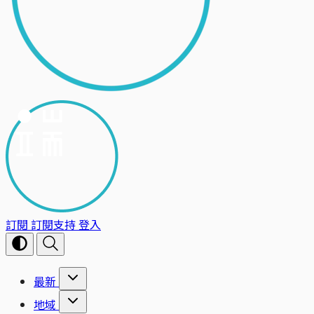
訂閱
訂閱支持
登入
最新
地域