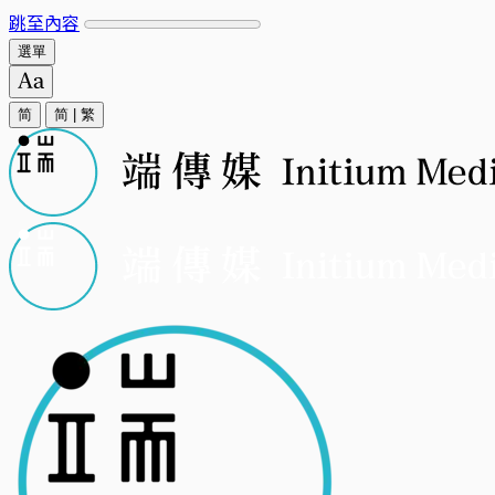
跳至內容
選單
简
简
|
繁