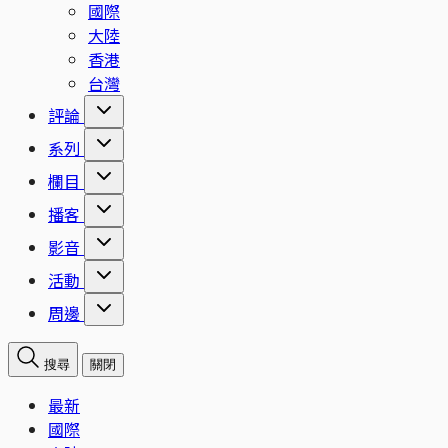
國際
大陸
香港
台灣
評論
系列
欄目
播客
影音
活動
周邊
搜尋
關閉
最新
國際