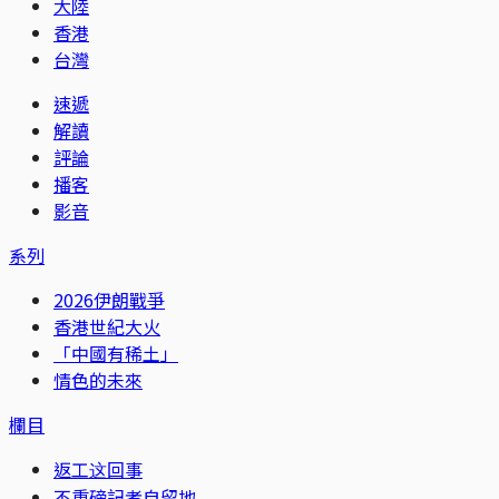
大陸
香港
台灣
速遞
解讀
評論
播客
影音
系列
2026伊朗戰爭
香港世紀大火
「中國有稀土」
情色的未來
欄目
返工这回事
不重磅記者自留地