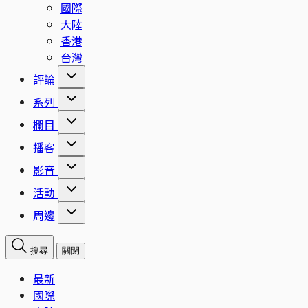
國際
大陸
香港
台灣
評論
系列
欄目
播客
影音
活動
周邊
搜尋
關閉
最新
國際