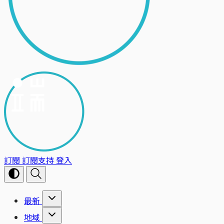
訂閱
訂閱支持
登入
最新
地域