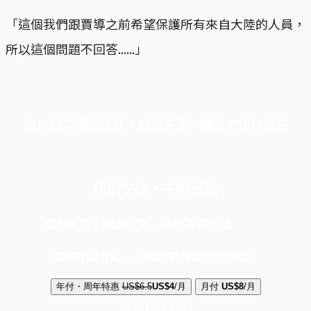
「這個我們跟賈導之前希望保護所有來自大陸的人員，
所以這個問題不回答......」
端11周年限定優惠，1周1美元，讓思考保持清爽
你的支持，不可或缺
成為會員，閱讀全文，領取專屬權益
選擇守護方案 + 華爾街日報或紐約時報
年付・周年特惠
US$6.5
US$4
/月
月付
US$8
/月
立即解鎖全文