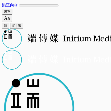
跳至內容
選單
简
简
|
繁