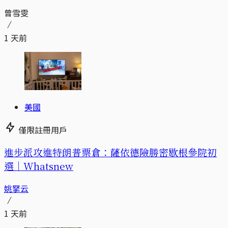
曾雪雯
1 天前
美國
僅限註冊用戶
進步派攻進特朗普票倉：薩依德險勝密歇根參院初
選｜Whatsnew
姚拏云
1 天前