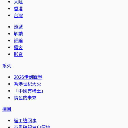
大陸
香港
台灣
速遞
解讀
評論
播客
影音
系列
2026伊朗戰爭
香港世紀大火
「中國有稀土」
情色的未來
欄目
返工這回事
不重磅記者自留地