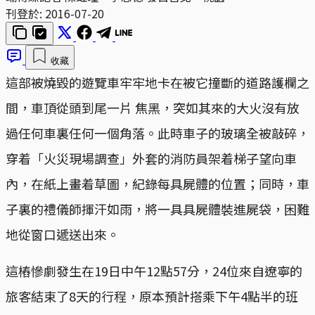
刊登於:
2016-07-20
收藏
這部被燒毀的遊覽車牢牢地卡在被它撞斷的道路護欄之
間，車頂從頭到尾一片 焦黑，突如其來的大火沒有放
過任何車裏任何一個角落。此時車子的玻璃全被敲碎，
穿着「火災現場調查」外套的消防員架着梯子望向車
內，在紙上畫着草圖，紀錄每具屍體的位置；同時，車
子裏的禮儀師揮汗如雨，將一具具屍體裝進屍袋，困難
地從窗口遞送出來。
這樁慘劇發生在19日中午12點57分，24位來自遼寧的
旅客結束了8天的行程，原本預計搭乘下午4點半的班