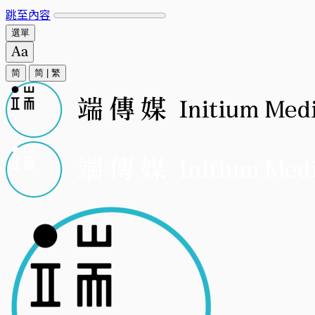
跳至內容
選單
简
简
|
繁