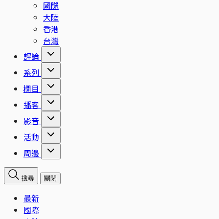
國際
大陸
香港
台灣
評論
系列
欄目
播客
影音
活動
周邊
搜尋
關閉
最新
國際