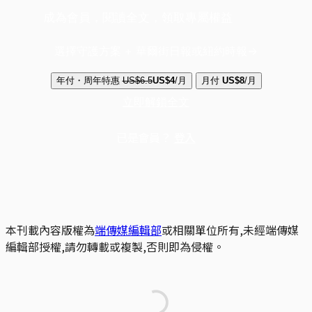
成為會員，閱讀全文，領取專屬權益
選擇守護方案 + 華爾街日報或紐約時報
年付・周年特惠
US$6.5
US$4
/月
月付
US$8
/月
立即解鎖全文
已是會員？
登入
本刊載內容版權為
端傳媒編輯部
或相關單位所有,未經端傳媒
編輯部授權,請勿轉載或複製,否則即為侵權。