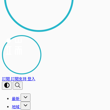
訂閱
訂閱支持
登入
最新
地域