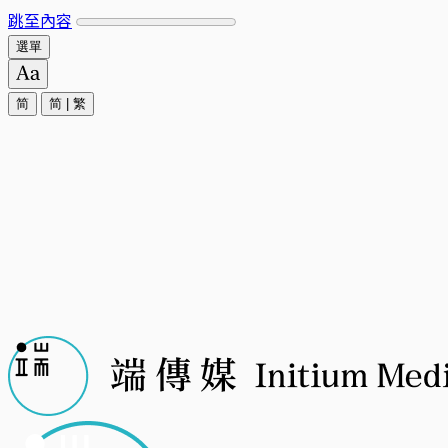
跳至內容
選單
简
简
|
繁