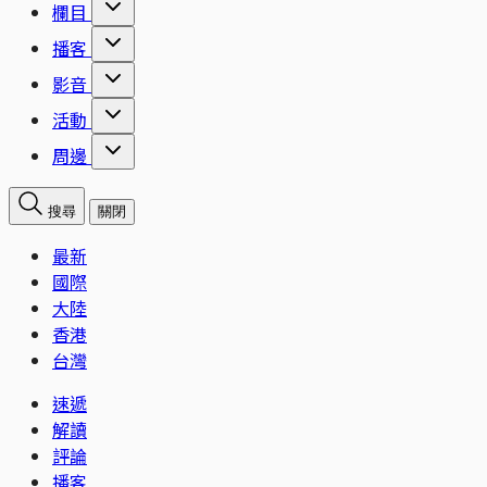
欄目
播客
影音
活動
周邊
搜尋
關閉
最新
國際
大陸
香港
台灣
速遞
解讀
評論
播客