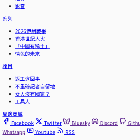
影音
系列
2026伊朗戰爭
香港世紀大火
「中國有稀土」
情色的未來
欄目
返工这回事
不重磅記者自留地
女人沒有國家？
工具人
周邊商城
Facebook
Twitter
Bluesky
Discord
Gith
Whatsapp
Youtube
RSS