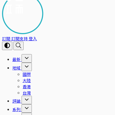
訂閱
訂閱支持
登入
最新
地域
國際
大陸
香港
台灣
評論
系列