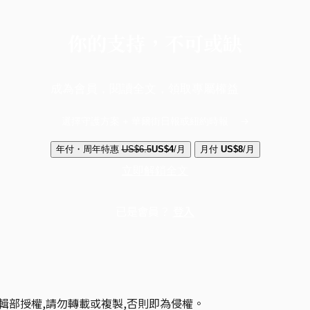
你的支持，不可或缺
成為會員，閱讀全文，領取專屬權益
選擇守護方案 + 華爾街日報或紐約時報
年付・周年特惠
US$6.5
US$4
/月
月付
US$8
/月
立即解鎖全文
已是會員？
登入
輯部授權,請勿轉載或複製,否則即為侵權。