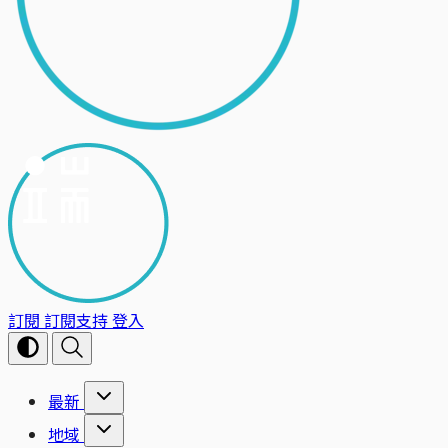
訂閱
訂閱支持
登入
最新
地域