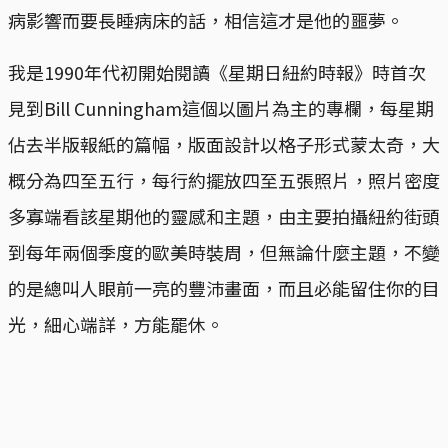
病影響而要長睡病床的話，相信這才是他的噩夢。
我是1990年代初開始閱讀《星期日紐約時報》時首次
見到Bill Cunningham這個以圖片為主的專欄，每星期
佔去半版報紙的篇幅，版面設計以格子形式蒙太奇，大
概分為四至五行，每行約擺放四至五張照片，照片密度
多寡端看該星期他的靈感和主題，由主要拍攝紐約街頭
到每年兩個季度的歐美時裝周，但無論什麼主題，不變
的是總叫人眼前一亮的豐沛畫面，而且必能留住你的目
光，細心端詳，方能罷休。