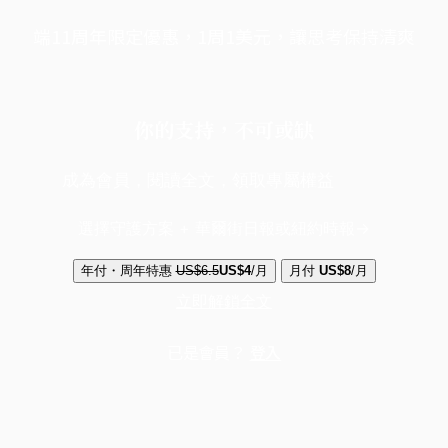
端11周年限定優惠，1周1美元，讓思考保持清爽
你的支持，不可或缺
成為會員，閱讀全文，領取專屬權益
選擇守護方案 + 華爾街日報或紐約時報
年付・周年特惠
US$6.5
US$4
/月
月付
US$8
/月
立即解鎖全文
已是會員？
登入