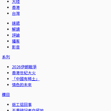
大陸
香港
台灣
速遞
解讀
評論
播客
影音
系列
2026伊朗戰爭
香港世紀大火
「中國有稀土」
情色的未來
欄目
返工這回事
不重磅記者自留地