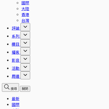
國際
大陸
香港
台灣
評論
系列
欄目
播客
影音
活動
周邊
搜尋
關閉
最新
國際