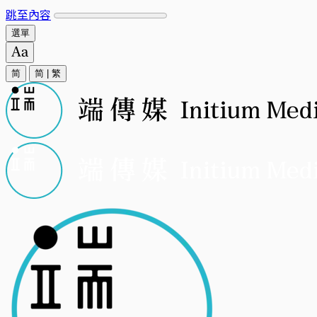
跳至內容
選單
简
简
|
繁