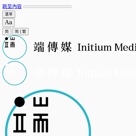
跳至內容
選單
简
简
|
繁