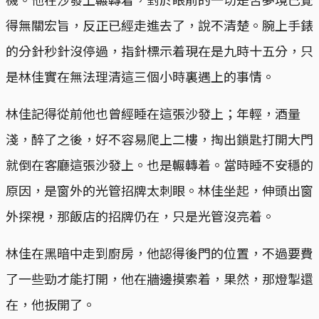
得無關宏旨，反正已經走進去了，說不清楚。腕上手錶
的分針秒針沒停過，指針標示着現在是九時十五分，只
是林佳實在無法理清這三個小時裏遇上的事情。
林佳記得從前他也曾經睡在這張沙發上；年輕，酒量
淺，醉了之後，好不容易爬上二樓，掏出鎖匙打開大門
就倒在客廳這張沙發上。也是輾轉着。當時睡不安穩的
原因，是窗外的光管招牌太刺眼。林佳坐起，伸頭出窗
外探視，那飯店的招牌仍在，只是光管沒亮着。
林佳在黑暗中走到廚房，他認得後門的位置，不過要費
了一些勁才能打開，他在牆邊摸索着，果然，那燈掣還
在，他扳開了。