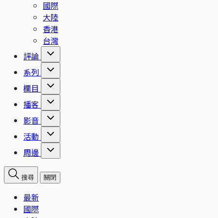
國際
大陸
香港
台灣
評論
系列
欄目
播客
影音
活動
周邊
搜尋
關閉
最新
國際