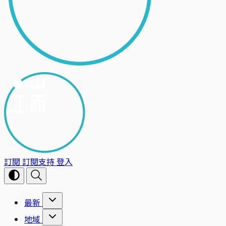
訂閱
訂閱支持
登入
最新
地域