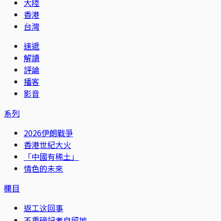
大陸
香港
台灣
速遞
解讀
評論
播客
影音
系列
2026伊朗戰爭
香港世紀大火
「中國有稀土」
情色的未來
欄目
返工这回事
不重磅記者自留地