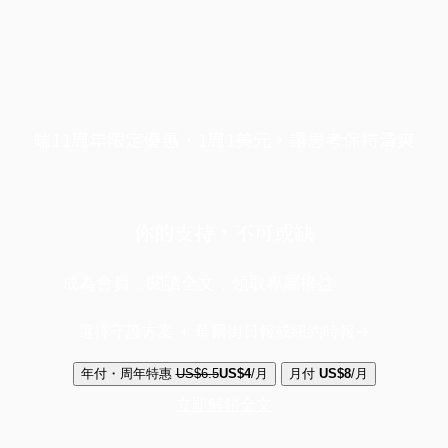
端11周年限定優惠，1周1美元，讓思考保持清爽
你的支持，不可或缺
成為會員，閱讀全文，領取專屬權益
選擇守護方案 + 華爾街日報或紐約時報
年付・周年特惠
US$6.5
US$4
/月
月付
US$8
/月
立即解鎖全文