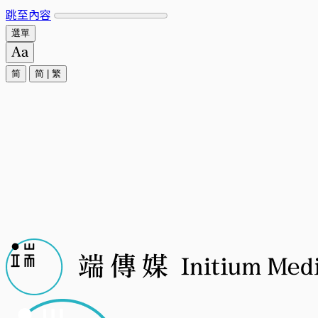
跳至內容
選單
简
简
|
繁