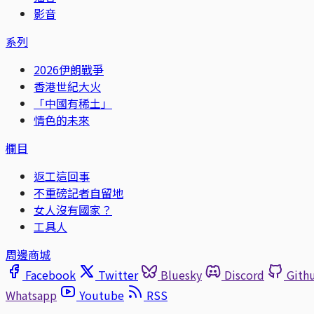
影音
系列
2026伊朗戰爭
香港世紀大火
「中國有稀土」
情色的未來
欄目
返工這回事
不重磅記者自留地
女人沒有國家？
工具人
周邊商城
Facebook
Twitter
Bluesky
Discord
Gith
Whatsapp
Youtube
RSS