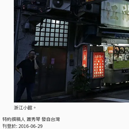
浙江小館。
特約撰稿人 蕭秀琴 發自台灣
刊登於:
2016-06-29