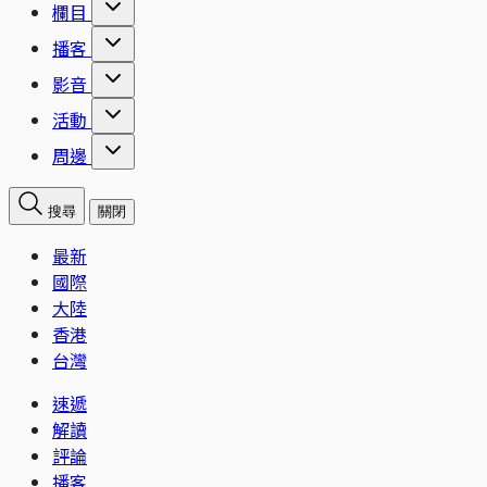
欄目
播客
影音
活動
周邊
搜尋
關閉
最新
國際
大陸
香港
台灣
速遞
解讀
評論
播客