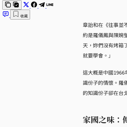
收藏
章詒和在《往事並
約是羅儀鳳與陳婉
天，妳們沒有烤箱
就要學會。」
這大概是中國196
識份子的情懷。羅儀
的知識份子卻在台
家國之味：