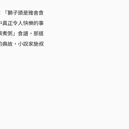
：「獅子頭是雅舍食
中真正令人快樂的事
葉煮粥」食譜，那道
的典故，小說家施叔