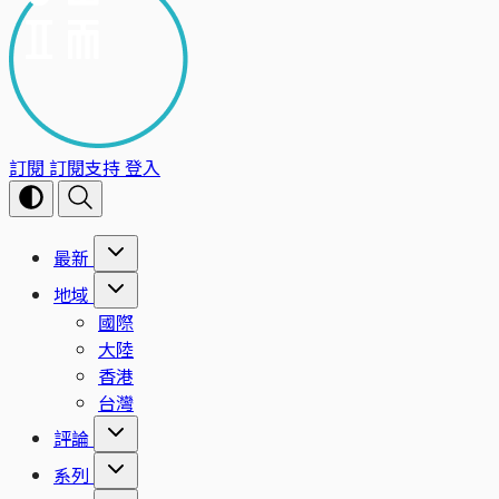
訂閱
訂閱支持
登入
最新
地域
國際
大陸
香港
台灣
評論
系列