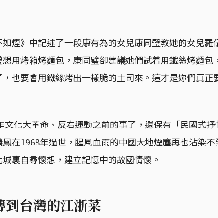
不如煙》中記述了一段康有為的女兒康同璧教她的女兒羅
瑩想用烤箱烤麵包，康同璧卻建議她們試着用鐵絲烤麵包
了，也要會用鐵絲烤出一樣脆的土司來。這才是妳們真正
6年文化大革命、反右運動之前的事了，還保有「民國式
鳳在1968年過世，腥風血雨的中國大地煙塵再也沾染
北城裏自尋懷想，建立記憶中的故國情懷。
傳到台灣的江浙菜