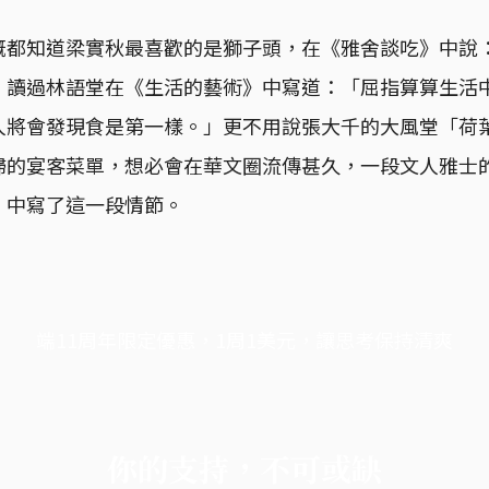
概都知道梁實秋最喜歡的是獅子頭，在《雅舍談吃》中說
」讀過林語堂在《生活的藝術》中寫道：「屈指算算生活
人將會發現食是第一樣。」更不用說張大千的大風堂「荷
婦的宴客菜單，想必會在華文圈流傳甚久，一段文人雅士
》中寫了這一段情節。
端11周年限定優惠，1周1美元，讓思考保持清爽
你的支持，不可或缺