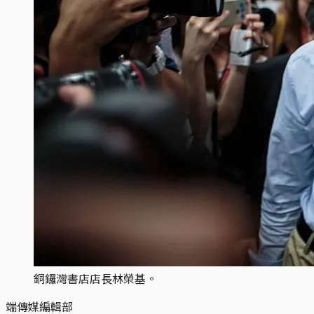
銅鑼灣書店店長林榮基。
端傳媒編輯部