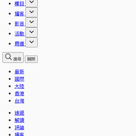
欄目
播客
影音
活動
周邊
搜尋
關閉
最新
國際
大陸
香港
台灣
速遞
解讀
評論
播客