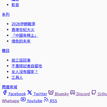
影音
系列
2026伊朗戰爭
香港世紀大火
「中國有稀土」
情色的未來
欄目
返工這回事
不重磅記者自留地
女人沒有國家？
工具人
周邊商城
Facebook
Twitter
Bluesky
Discord
Gith
Whatsapp
Youtube
RSS