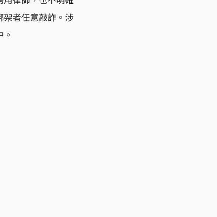
綁架者任意敲詐。涉
中。