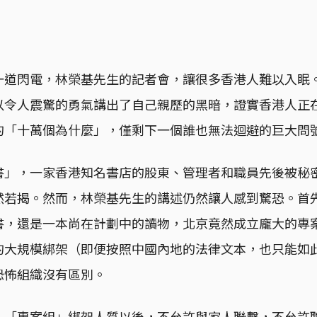
一道閃電，林榮基先生的記者會，讓很多香港人難以入眠
以令人震驚的勇氣講出了自己親歷的黑暗，證實香港人正
的「十萬個為什麼」，僅剩下一個誰也無法迴避的巨大問
書」，一家香港知名書店的股東、管理者和職員先後被秘
然若揭。然而，林榮基先生的講述仍然讓人感到驚恐。首
書，還是一本尚在計劃中的讀物，北京竟然成立龐大的專
的大規模綁架（即便按照中國內地的法律文本，也只能如
恐怖組織沒有區別。
，「專案組」綁架人質以後，不允許與家人聯繫，不允許