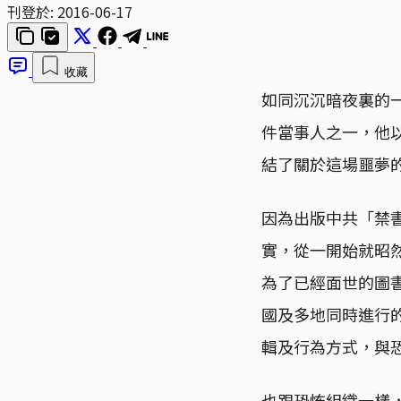
刊登於:
2016-06-17
收藏
如同沉沉暗夜裏的
件當事人之一，他
結了關於這場噩夢
因為出版中共「禁
實，從一開始就昭
為了已經面世的圖
國及多地同時進行
輯及行為方式，與
也跟恐怖組織一樣