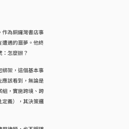
。作為銅鑼灣書店事
在遭遇的噩夢。他終
號：怎麼辦？
密綁架，這個基本事
先應該看到，無論是
案組，實施跨境、跨
此定義），其決策邏
聘用律師，也不明確