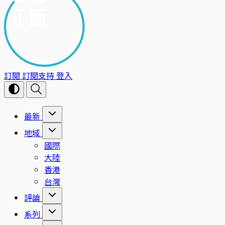
訂閱
訂閱支持
登入
最新
地域
國際
大陸
香港
台灣
評論
系列