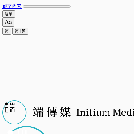
跳至內容
選單
简
简
|
繁