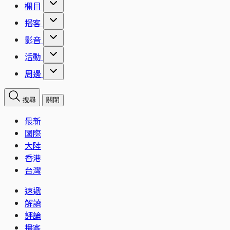
欄目
播客
影音
活動
周邊
搜尋
關閉
最新
國際
大陸
香港
台灣
速遞
解讀
評論
播客