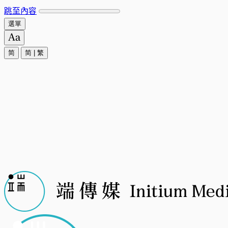
跳至內容
選單
简
简
|
繁