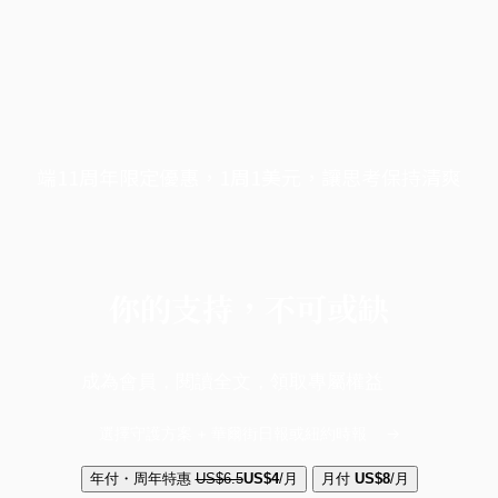
端11周年限定優惠，1周1美元，讓思考保持清爽
你的支持，不可或缺
成為會員，閱讀全文，領取專屬權益
選擇守護方案 + 華爾街日報或紐約時報
年付・周年特惠
US$6.5
US$4
/月
月付
US$8
/月