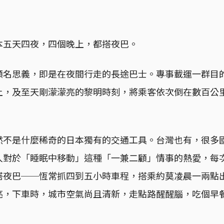
本五天四夜，四個晚上，都搭夜巴。
顧名思義，即是在夜間行走的長途巴士。專事載運一群目
上，及至天剛濛濛亮的黎明時刻，將乘客依次倒在數百公
然不是什麼稀奇的日本獨有的交通工具。台灣也有，很多
人對於「睡眠中移動」這種「一兼二顧」情事的熱愛，每
搭夜巴──恆常抓四到五小時車程，搭乘約莫凌晨一兩點
亮，下車時，城市空氣尚且清新，走點路醒醒腦，吃個早