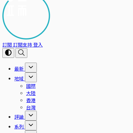
訂閱
訂閱支持
登入
最新
地域
國際
大陸
香港
台灣
評論
系列