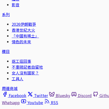
影音
系列
2026伊朗戰爭
香港世紀大火
「中國有稀土」
情色的未來
欄目
返工這回事
不重磅記者自留地
女人沒有國家？
工具人
周邊商城
Facebook
Twitter
Bluesky
Discord
Gith
Whatsapp
Youtube
RSS