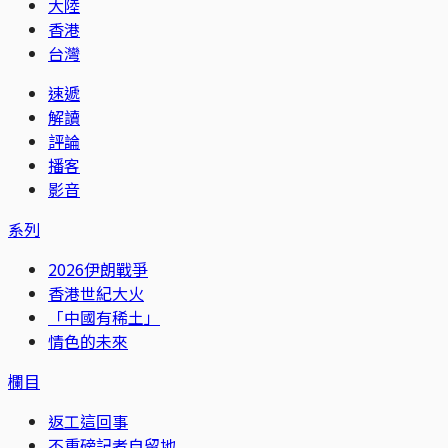
大陸
香港
台灣
速遞
解讀
評論
播客
影音
系列
2026伊朗戰爭
香港世紀大火
「中國有稀土」
情色的未來
欄目
返工這回事
不重磅記者自留地