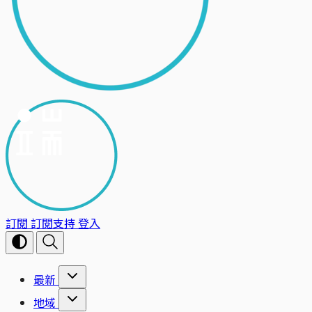
訂閱
訂閱支持
登入
最新
地域