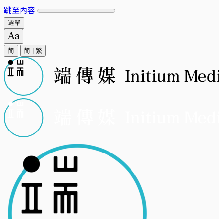
跳至內容
選單
简
简
|
繁