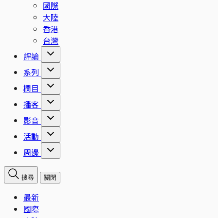
國際
大陸
香港
台灣
評論
系列
欄目
播客
影音
活動
周邊
搜尋
關閉
最新
國際