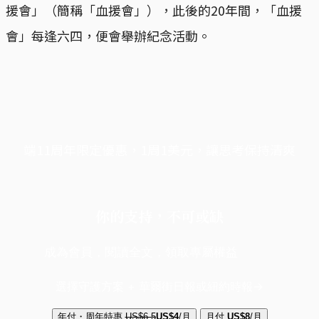
援會」（簡稱「血援會」），此後的20年間，「血援
會」每逢六四，便會舉辦紀念活動。
端11周年限定優惠，1周1美元，讓思考保持清爽
你的支持，不可或缺
成為會員，閱讀全文，領取專屬權益
選擇守護方案 + 華爾街日報或紐約時報
年付・周年特惠
US$6.5
US$4
/月
月付
US$8
/月