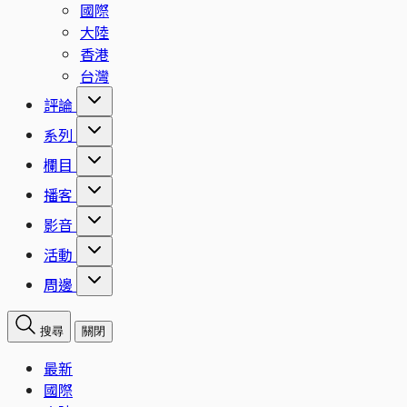
國際
大陸
香港
台灣
評論
系列
欄目
播客
影音
活動
周邊
搜尋
關閉
最新
國際