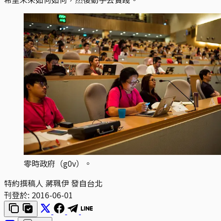
零時政府（g0v）。
特約撰稿人 蔣珮伊 發自台北
刊登於:
2016-06-01