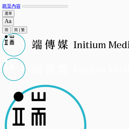
跳至內容
選單
简
简
|
繁