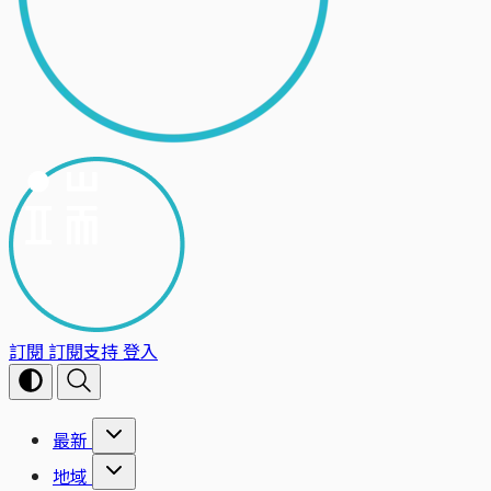
訂閱
訂閱支持
登入
最新
地域