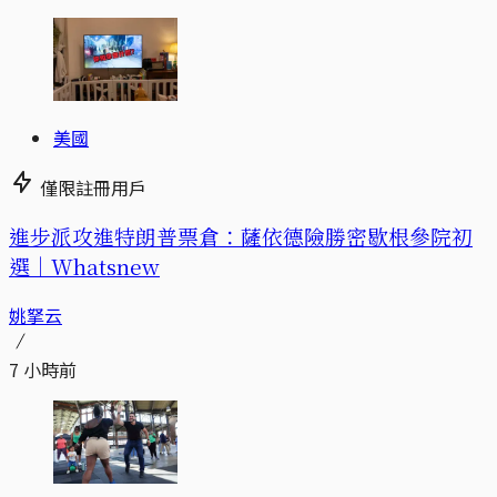
美國
僅限註冊用戶
進步派攻進特朗普票倉：薩依德險勝密歇根參院初
選｜Whatsnew
姚拏云
7 小時前