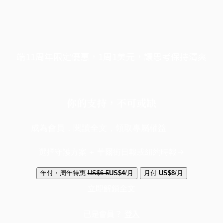
端11周年限定優惠，1周1美元，讓思考保持清爽
你的支持，不可或缺
成為會員，閱讀全文，領取專屬權益
選擇守護方案 + 華爾街日報或紐約時報
年付・周年特惠
US$6.5
US$4
/月
月付
US$8
/月
立即解鎖全文
已是會員？
登入