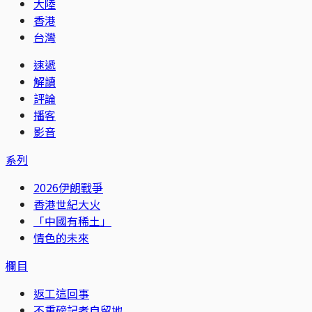
大陸
香港
台灣
速遞
解讀
評論
播客
影音
系列
2026伊朗戰爭
香港世紀大火
「中國有稀土」
情色的未來
欄目
返工這回事
不重磅記者自留地