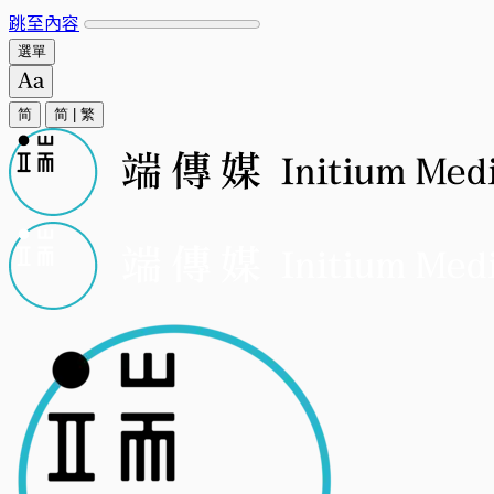
跳至內容
選單
简
简
|
繁