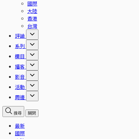
國際
大陸
香港
台灣
評論
系列
欄目
播客
影音
活動
周邊
搜尋
關閉
最新
國際