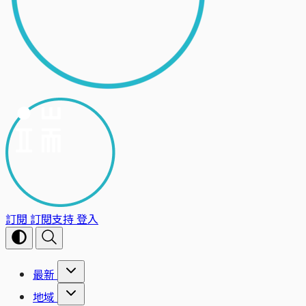
訂閱
訂閱支持
登入
最新
地域