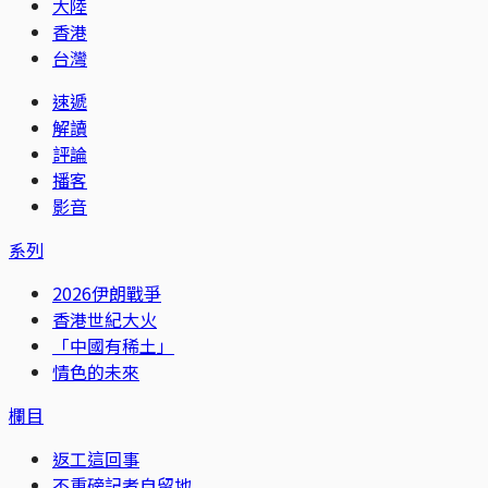
大陸
香港
台灣
速遞
解讀
評論
播客
影音
系列
2026伊朗戰爭
香港世紀大火
「中國有稀土」
情色的未來
欄目
返工這回事
不重磅記者自留地