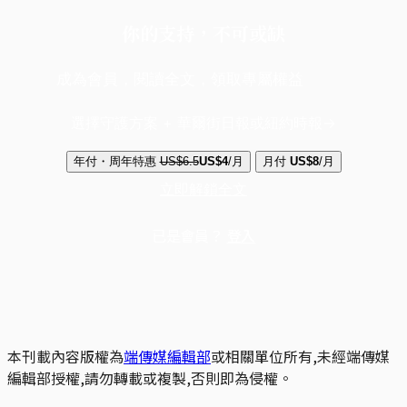
你的支持，不可或缺
成為會員，閱讀全文，領取專屬權益
選擇守護方案 + 華爾街日報或紐約時報
年付・周年特惠
US$6.5
US$4
/月
月付
US$8
/月
立即解鎖全文
已是會員？
登入
本刊載內容版權為
端傳媒編輯部
或相關單位所有,未經端傳媒
編輯部授權,請勿轉載或複製,否則即為侵權。