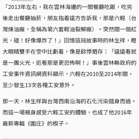
「2013年左右，我在雲林海邊的一間餐廳吃飯，吃完
後走出餐廳抽菸，朋友指着遠方告訴我，那是六輕（台
灣煉油廠，全稱為第六套輕油裂解廠）。突然間一個紅
光，碰！好像爆炸了！」回憶這段故事時的林生祥，瞪
大眼睛雙手在空中比劃着，像是餘悸猶存：「遠遠看就
是一團火光，近看那是更恐怖啊！」事後雲林縣政府的
工安事件資訊網資料顯示，六輕在2010至2014年間，
至少發生13次各種工安意外。
那一天，林生祥與台灣西南沿海的石化污染錯身而過。
而這一場親身感受六輕工安的體驗，也成了他2016年
最新專輯《圍庄》的楔子。