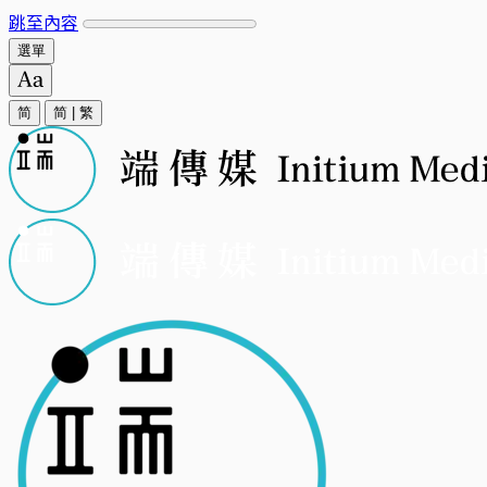
跳至內容
選單
简
简
|
繁