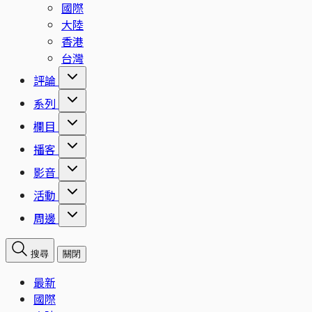
國際
大陸
香港
台灣
評論
系列
欄目
播客
影音
活動
周邊
搜尋
關閉
最新
國際