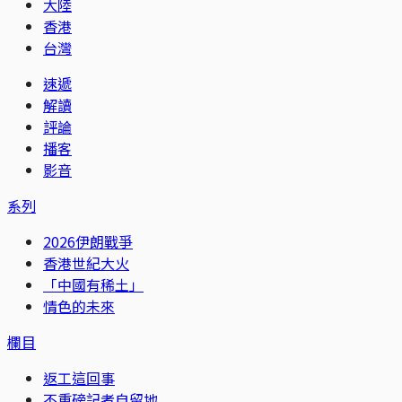
大陸
香港
台灣
速遞
解讀
評論
播客
影音
系列
2026伊朗戰爭
香港世紀大火
「中國有稀土」
情色的未來
欄目
返工這回事
不重磅記者自留地