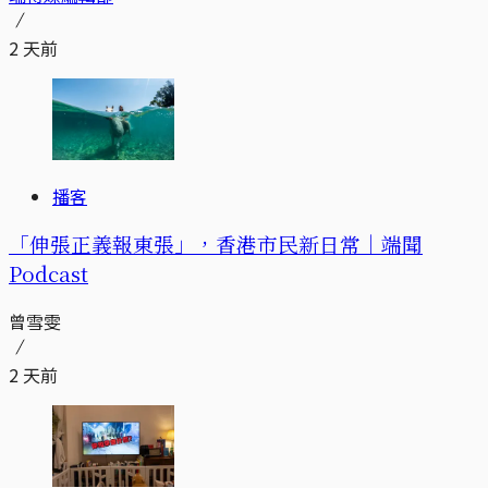
2 天前
播客
「伸張正義報東張」，香港市民新日常｜端聞
Podcast
曾雪雯
2 天前