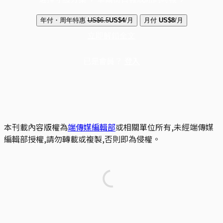
年付・周年特惠
US$6.5
US$4
/月
月付
US$8
/月
立即解鎖全文
已是會員？
登入
本刊載內容版權為
端傳媒編輯部
或相關單位所有,未經端傳媒
編輯部授權,請勿轉載或複製,否則即為侵權。