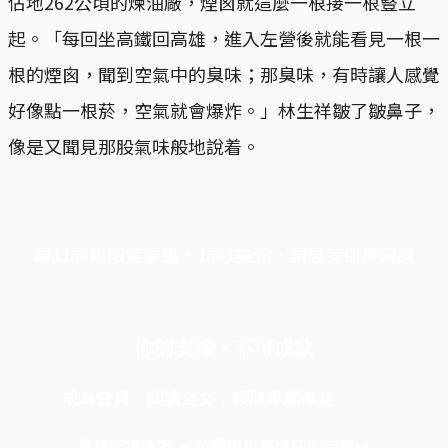
佔地262公頃的煉油廠，煙囪就這麼一根接一根豎立
起。「每回坐高鐵回高雄，進入左營後就能看見一根一
根的煙囪，聞到空氣中的臭味；那臭味，有時讓人感覺
好像點一根菸，空氣就會爆炸。」林生祥皺了皺鼻子，
像是又聞見那股氣味般地說着。
端11周年限定優惠，1周1美元，讓思考保持清爽
你的支持，不可或缺
成為會員，閱讀全文，領取專屬權益
選擇守護方案 + 華爾街日報或紐約時報