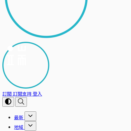
訂閱
訂閱支持
登入
最新
地域