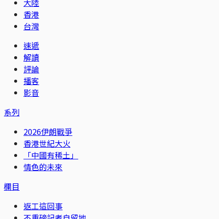
大陸
香港
台灣
速遞
解讀
評論
播客
影音
系列
2026伊朗戰爭
香港世紀大火
「中國有稀土」
情色的未來
欄目
返工這回事
不重磅記者自留地