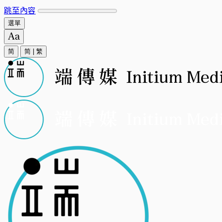
跳至內容
選單
简
简
|
繁