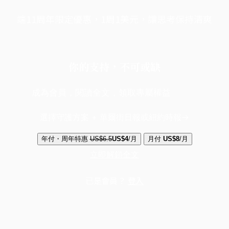
端11周年限定優惠，1周1美元，讓思考保持清爽
你的支持，不可或缺
成為會員，閱讀全文，領取專屬權益
選擇守護方案 + 華爾街日報或紐約時報
年付・周年特惠
US$6.5
US$4
/月
月付
US$8
/月
立即解鎖全文
已是會員？
登入