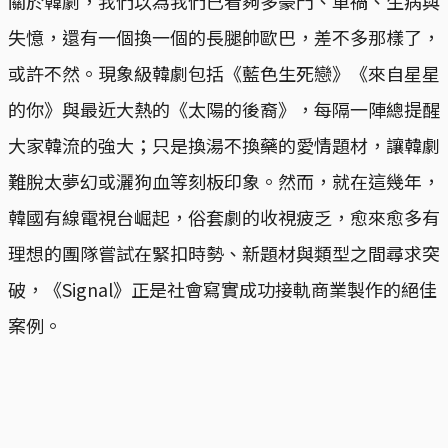
關於韓劇，我們以為我們已看夠多豪門、車禍、生病與
失憶，還有一個換一個的長腿帥歐巴，差不多那樣了，
或許不然。現象級韓劇包括《藍色生死戀》《來自星星
的你》與最近大熱的《太陽的後裔》，每隔一陣總提醒
大家韓流的強大；只是換湯不換藥的愛情題材，讓韓劇
難脫太夢幻或灑狗血等刻板印象。然而，就在這幾年，
韓國有線電視台崛起，俗套劇的收視疲乏，愈來愈多有
理想的團隊嘗試在緊扣時勢、新題材與類型之間尋求突
破，《Signal》正是社會寫實成功接軌商業製作的絕佳
案例。