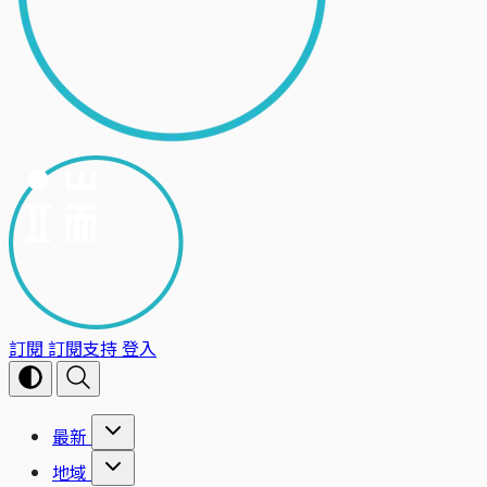
訂閱
訂閱支持
登入
最新
地域