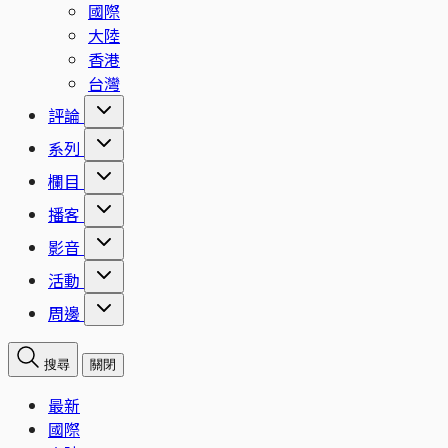
國際
大陸
香港
台灣
評論
系列
欄目
播客
影音
活動
周邊
搜尋
關閉
最新
國際