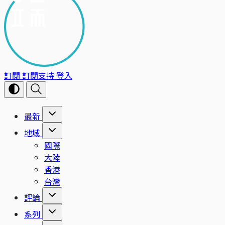
訂閱
訂閱支持
登入
最新
地域
國際
大陸
香港
台灣
評論
系列