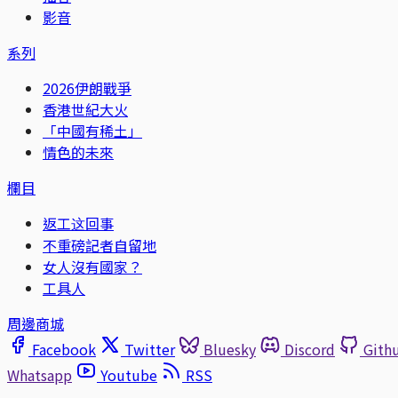
影音
系列
2026伊朗戰爭
香港世紀大火
「中國有稀土」
情色的未來
欄目
返工这回事
不重磅記者自留地
女人沒有國家？
工具人
周邊商城
Facebook
Twitter
Bluesky
Discord
Gith
Whatsapp
Youtube
RSS