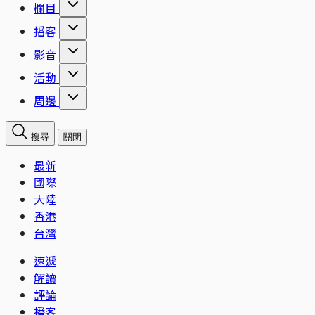
欄目
播客
影音
活動
周邊
搜尋
關閉
最新
國際
大陸
香港
台灣
速遞
解讀
評論
播客