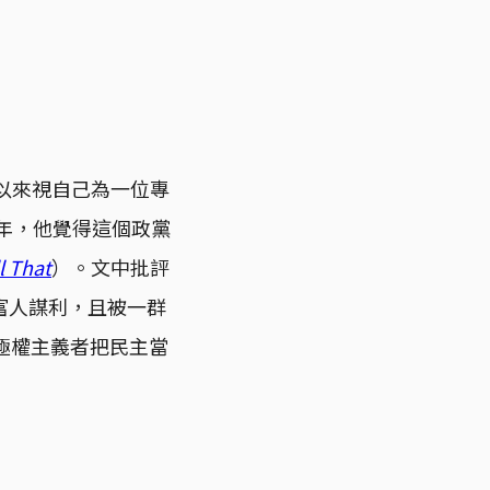
一直以來視自己為一位專
1年，他覺得這個政黨
l That
）。文中批評
富人謀利，且被一群
極權主義者把民主當