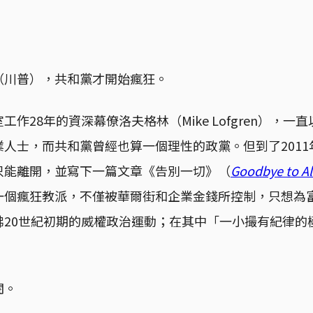
（川普），共和黨才開始瘋狂。
作28年的資深幕僚洛夫格林（Mike Lofgren），
人士，而共和黨曾經也算一個理性的政黨。但到了201
只能離開，並寫下一篇文章《告別一切》（
Goodbye to Al
一個瘋狂教派，不僅被華爾街和企業金錢所控制，只想為
彿20世紀初期的威權政治運動；在其中「一小撮有紀律的
」
閱。