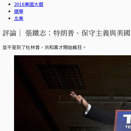
2016美國大選
選舉
北美
評論｜
張鐵志：特朗普、保守主義與美國
並不是到了杜林普，共和黨才開始瘋狂。