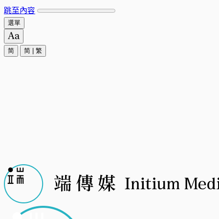
跳至內容
選單
简
简
|
繁