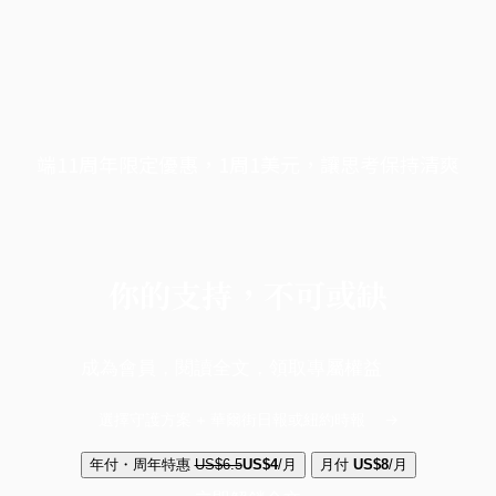
端11周年限定優惠，1周1美元，讓思考保持清爽
你的支持，不可或缺
成為會員，閱讀全文，領取專屬權益
選擇守護方案 + 華爾街日報或紐約時報
年付・周年特惠
US$6.5
US$4
/月
月付
US$8
/月