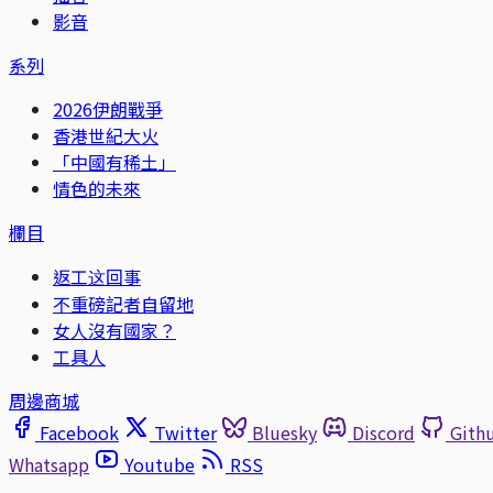
影音
系列
2026伊朗戰爭
香港世紀大火
「中國有稀土」
情色的未來
欄目
返工这回事
不重磅記者自留地
女人沒有國家？
工具人
周邊商城
Facebook
Twitter
Bluesky
Discord
Gith
Whatsapp
Youtube
RSS