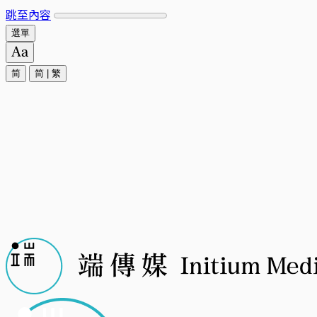
跳至內容
選單
简
简
|
繁