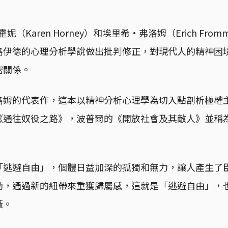
妮（Karen Horney）和埃里希·弗洛姆（Erich Fr
洛伊德的心理分析學說做出批判修正，對現代人的精神困
密關係。
洛姆的代表作，這本以精神分析心理學為切入點剖析極權
《通往奴役之路》，波普爾的《開放社會及其敵人》並稱
「逃避自由」，個體日益加深的孤獨和無力，讓人產生了
動，通過新的紐帶來重獲歸屬感，這就是「逃避自由」，
藪。