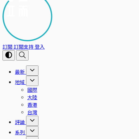
訂閱
訂閱支持
登入
最新
地域
國際
大陸
香港
台灣
評論
系列