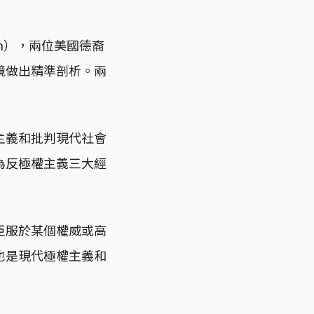
omm），兩位美國德裔
境做出精準剖析。兩
主義和批判現代社會
為反極權主義三大經
臣服於某個權威或高
也是現代極權主義和