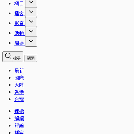
欄目
播客
影音
活動
周邊
搜尋
關閉
最新
國際
大陸
香港
台灣
速遞
解讀
評論
播客