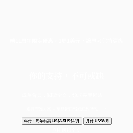
端11周年限定優惠，1周1美元，讓思考保持清爽
你的支持，不可或缺
成為會員，閱讀全文，領取專屬權益
選擇守護方案 + 華爾街日報或紐約時報
年付・周年特惠
US$6.5
US$4
/月
月付
US$8
/月
立即解鎖全文