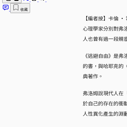
收藏
【編者按】卡倫 · 霍
心理學家分別對弗
人也曾有過一段親
《逃避自由》是弗
的書，與哈耶克的
典著作。
弗洛姆說現代人在
於自己的存在的衝
人性異化產生的淵