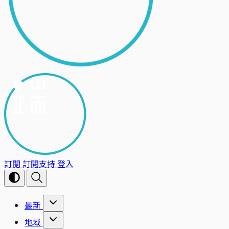
訂閱
訂閱支持
登入
最新
地域