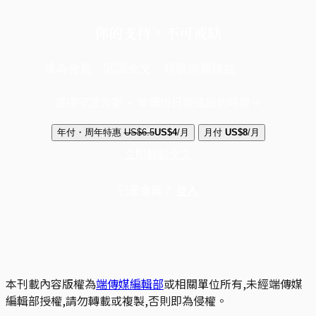
你的支持，不可或缺
成為會員，閱讀全文，領取專屬權益
選擇守護方案 + 華爾街日報或紐約時報
年付・周年特惠
US$6.5
US$4
/月
月付
US$8
/月
立即解鎖全文
已是會員？
登入
本刊載內容版權為
端傳媒編輯部
或相關單位所有,未經端傳媒
編輯部授權,請勿轉載或複製,否則即為侵權。