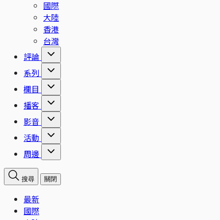
國際
大陸
香港
台灣
評論
系列
欄目
播客
影音
活動
周邊
搜尋
關閉
最新
國際