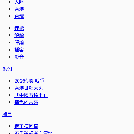
大陸
香港
台灣
速遞
解讀
評論
播客
影音
系列
2026伊朗戰爭
香港世紀大火
「中國有稀土」
情色的未來
欄目
返工這回事
不重磅記者自留地