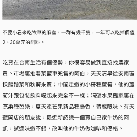
不要小看來吃牧草的麻雀，一群有幾千隻，一年可以吃掉價值
2、30萬元的飼料。
吃貨在台南生活有個優勢，你很容易做到直接找農家
買。市場裏推着菜籃車兜售的阿伯，天天清早從安南區
採龍鬚菜和秋葵來賣；中間走道的小哥種蘆筍，他的蘆
筍汁跟包裝飲料喝起來完全不一樣；隔壁水果攤家裏在
燕巢種芭樂，夏天產芒果新品種烏香，帶龍眼味。有天
聽開店的朋友說，最近新認識一個賣自己家牛奶的阿
凱，試過味道不錯，改叫他的牛奶做咖啡和優格。