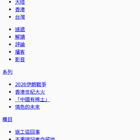
大陸
香港
台灣
速遞
解讀
評論
播客
影音
系列
2026伊朗戰爭
香港世紀大火
「中國有稀土」
情色的未來
欄目
返工這回事
不重磅記者自留地