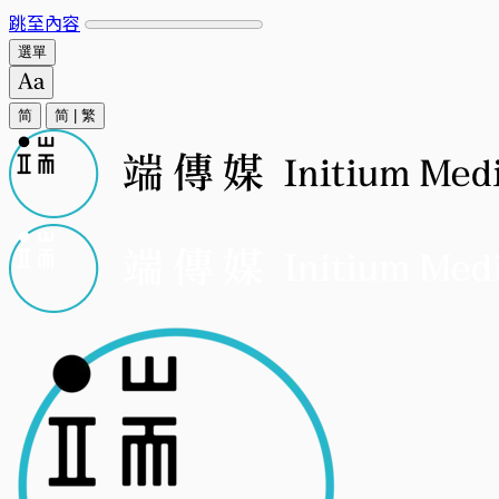
跳至內容
選單
简
简
|
繁