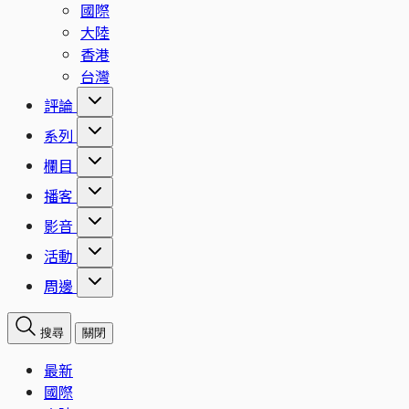
國際
大陸
香港
台灣
評論
系列
欄目
播客
影音
活動
周邊
搜尋
關閉
最新
國際