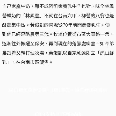
自己家產牛奶，難不成阿凱家養乳牛？也對，味全林鳳
營鮮奶的「林鳳營」不就在台南六甲，柳營的八翁也是
酪農集中區。黃俊凱的阿嬤從70年前開始養乳牛，傳
到他已經是酪農第三代。牧場位置從市區大同路一帶，
逐漸往外搬遷至保安、再到現在的落腳處柳營。如今弟
弟跟着父親打理牧場，黃俊凱以自家乳源創立「虎山鮮
乳」，在台南市區販售。
端11周年限定優惠，1周1美元，讓思考保持清爽
你的支持，不可或缺