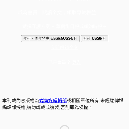
成為會員，閱讀全文，領取專屬權益
選擇守護方案 + 華爾街日報或紐約時報
年付・周年特惠
US$6.5
US$4
/月
月付
US$8
/月
立即解鎖全文
已是會員？
登入
本刊載內容版權為
端傳媒編輯部
或相關單位所有,未經端傳媒
編輯部授權,請勿轉載或複製,否則即為侵權。