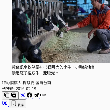
黃俊凱拿牧草餵4、5個月大的小牛，小時候他會
鑽進籠子裡跟牛一起睡覺。
特約撰稿人 楊芩雯 發自台南
刊登於:
2016-02-19
收藏