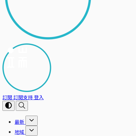
訂閱
訂閱支持
登入
最新
地域