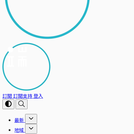
訂閱
訂閱支持
登入
最新
地域