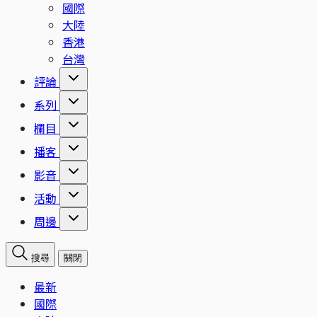
國際
大陸
香港
台灣
評論
系列
欄目
播客
影音
活動
周邊
搜尋
關閉
最新
國際