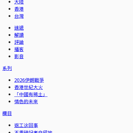
大陸
香港
台灣
速遞
解讀
評論
播客
影音
系列
2026伊朗戰爭
香港世紀大火
「中國有稀土」
情色的未來
欄目
返工这回事
不重磅記者自留地