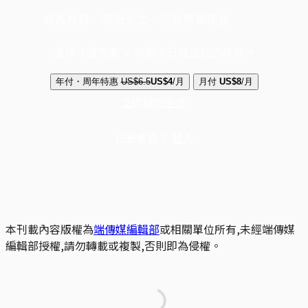
成為會員，閱讀全文，領取專屬權益
選擇守護方案 + 華爾街日報或紐約時報
年付・周年特惠
US$6.5
US$4
/月
月付
US$8
/月
立即解鎖全文
已是會員？
登入
本刊載內容版權為
端傳媒編輯部
或相關單位所有,未經端傳媒
編輯部授權,請勿轉載或複製,否則即為侵權。