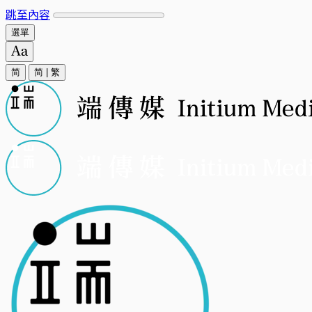
跳至內容
選單
简
简
|
繁