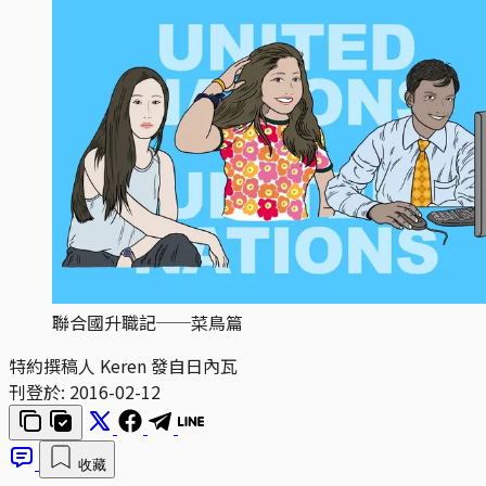
聯合國升職記──菜鳥篇
特約撰稿人 Keren 發自日內瓦
刊登於:
2016-02-12
收藏