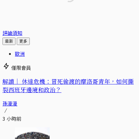
評論須知
最新
更多
歐洲
僅限會員
解讀｜
休達危機：冒死偷渡的摩洛哥青年，如何撕
裂西班牙邊境和政治？
孫漫漫
3 小時前