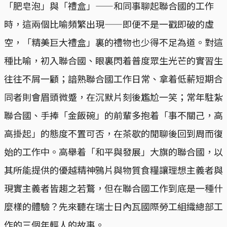
「肥皂泡」與「禮盒」——和同事聊起聯合國的工作
時，這兩個比喻頻繁出現——即便不是一戳即破的虛
空，「精美巨大禮盒」裏的禮物也少得不足為道。對這
種比喻，初入聯合國、眼裏閃着普度眾生光芒的實習生
往往不屑一顧；諳熟聯合國工作日常、拿着低薪短期合
同者則會眉頭微蹙，在沉默片刻後尷尬一笑；常年駐紮
聯合國、手捧「金飯碗」的前輩多抱着「事不關己，高
高掛起」的態度不置可否，在茶歇的閒聊後回到周而復
始的工作中。高舉着「和平與發展」大旗的聯合國，以
其所能提供的優越精神鴉片與物質食糧讓理想主義者與
現實主義者皆趨之若鶩，但在聯合國工作到底是一種什
麼樣的體驗？先來聽在瑞士日內瓦國際勞工組織總部工
作的三個年輕人的故事。