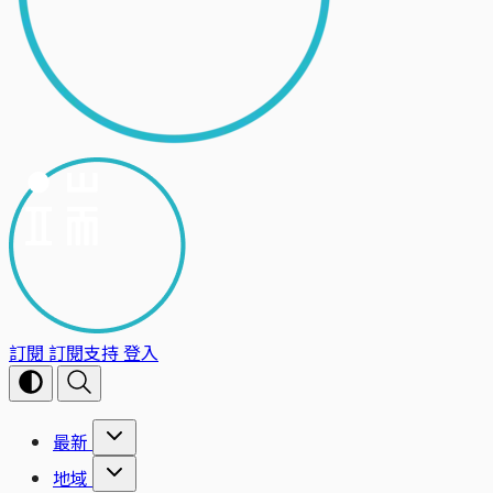
訂閱
訂閱支持
登入
最新
地域