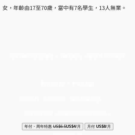
女，年齡由17至70歲，當中有7名學生，13人無業。
端11周年限定優惠，1周1美元，讓思考保持清爽
你的支持，不可或缺
成為會員，閱讀全文，領取專屬權益
選擇守護方案 + 華爾街日報或紐約時報
年付・周年特惠
US$6.5
US$4
/月
月付
US$8
/月