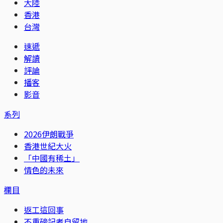
大陸
香港
台灣
速遞
解讀
評論
播客
影音
系列
2026伊朗戰爭
香港世紀大火
「中國有稀土」
情色的未來
欄目
返工這回事
不重磅記者自留地