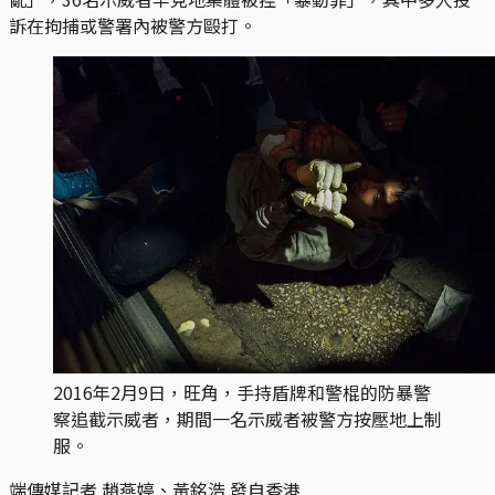
訴在拘捕或警署內被警方毆打。
2016年2月9日，旺角，手持盾牌和警棍的防暴警
察追截示威者，期間一名示威者被警方按壓地上制
服。
端傳媒記者 趙燕婷、黃銘浩 發自香港