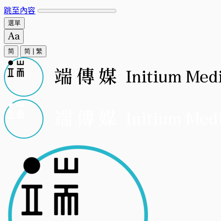
跳至內容
選單
简
简
|
繁