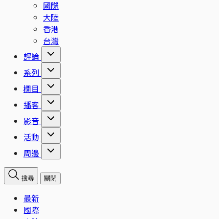
國際
大陸
香港
台灣
評論
系列
欄目
播客
影音
活動
周邊
搜尋
關閉
最新
國際