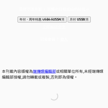
選擇守護方案 + 華爾街日報或紐約時報
年付・周年特惠
US$6.5
US$4
/月
月付
US$8
/月
立即解鎖全文
已是會員？
登入
本刊載內容版權為
端傳媒編輯部
或相關單位所有,未經端傳媒
編輯部授權,請勿轉載或複製,否則即為侵權。