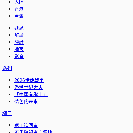
大陸
香港
台灣
速遞
解讀
評論
播客
影音
系列
2026伊朗戰爭
香港世紀大火
「中國有稀土」
情色的未來
欄目
返工這回事
不重磅記者自留地