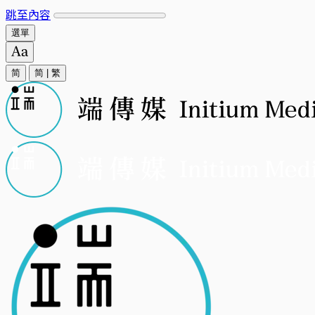
跳至內容
選單
简
简
|
繁