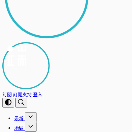
訂閱
訂閱支持
登入
最新
地域