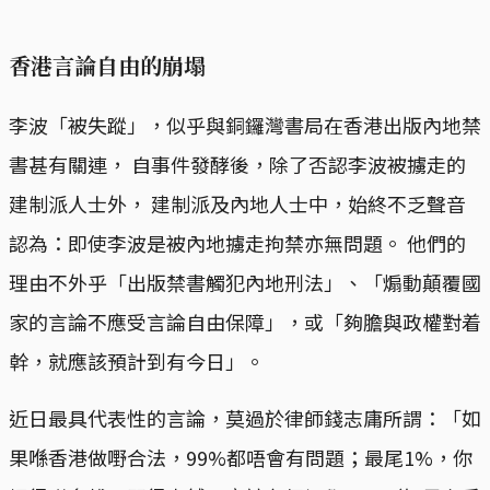
香港言論自由的崩塌
李波「被失蹤」，似乎與銅鑼灣書局在香港出版內地禁
書甚有關連， 自事件發酵後，除了否認李波被擄走的
建制派人士外， 建制派及內地人士中，始終不乏聲音
認為：即使李波是被內地擄走拘禁亦無問題。 他們的
理由不外乎「出版禁書觸犯內地刑法」、「煽動顛覆國
家的言論不應受言論自由保障」，或「夠膽與政權對着
幹，就應該預計到有今日」。
近日最具代表性的言論，莫過於律師錢志庸所謂：「如
果喺香港做嘢合法，99%都唔會有問題；最尾1%，你