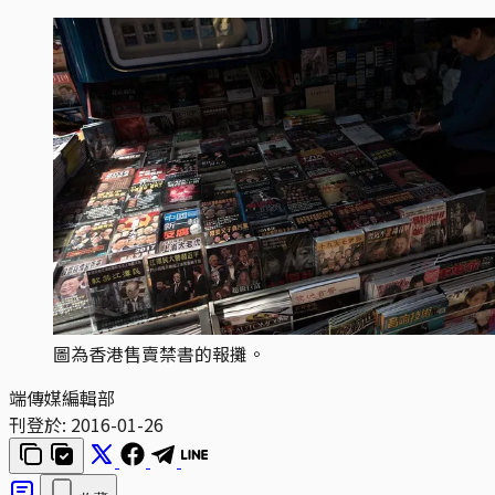
圖為香港售賣禁書的報攤。
端傳媒編輯部
刊登於:
2016-01-26