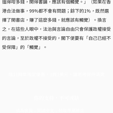
搵得咁多錢，開得書舖，應該有個觸覺。」（如果在香
港合法做事，99%都不會有問題；餘下的1%，既然選
擇了開書店，賺了這麼多錢，就應該有觸覺）。換言
之，在這些人眼中，法治與言論自由只會保護政權接受
的言論，至於政權不接受的，閣下便要有「自己已經不
受保障」的「觸覺」。
端11周年限定優惠，1周1美元，讓思考保持清爽
你的支持，不可或缺
成為會員，閱讀全文，領取專屬權益