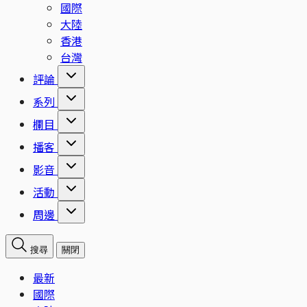
國際
大陸
香港
台灣
評論
系列
欄目
播客
影音
活動
周邊
搜尋
關閉
最新
國際