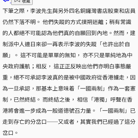
收藏
下筆之際，李波先生與另外四名銅鑼灣書店股東和店員
仍然下落不明。 他們失蹤的方式撲朔迷離；稍有常識
的人都絕不可能認為他們真的自願回到內地。然而，建
制派中人連日來卻一再表示李波的失蹤「也許出於自
願」。 這不可能是單單的無知， 亦不只是單純地為中
央政府護航；相反， 這正正反映出他們亦明白事態嚴
重，絕不可承認李波真的是被中國政府從香港擄走，因
為一旦承認，那基本上意味着「一國兩制」作為一套憲
制，已然終結。 而終結之後， 相信「港獨」呼聲在香
港將會進一步成為一股道德號召力量。「一國兩制」已
走到存亡的分岔口──又或者，其實我們已經過了這分
岔口。