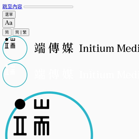
跳至內容
選單
简
简
|
繁