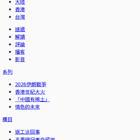
大陸
香港
台灣
速遞
解讀
評論
播客
影音
系列
2026伊朗戰爭
香港世紀大火
「中國有稀土」
情色的未來
欄目
返工这回事
不重磅記者自留地