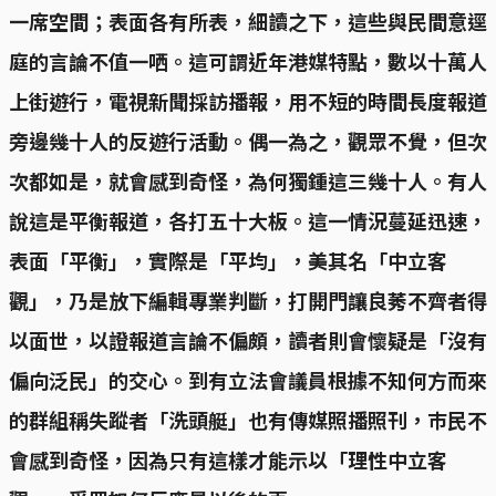
一席空間；表面各有所表，細讀之下，這些與民間意逕
庭的言論不值一哂。這可謂近年港媒特點，數以十萬人
上街遊行，電視新聞採訪播報，用不短的時間長度報道
旁邊幾十人的反遊行活動。偶一為之，觀眾不覺，但次
次都如是，就會感到奇怪，為何獨鍾這三幾十人。有人
說這是平衡報道，各打五十大板。這一情況蔓延迅速，
表面「平衡」，實際是「平均」，美其名「中立客
觀」，乃是放下編輯專業判斷，打開門讓良莠不齊者得
以面世，以證報道言論不偏頗，讀者則會懷疑是「沒有
偏向泛民」的交心。到有立法會議員根據不知何方而來
的群組稱失蹤者「洗頭艇」也有傳媒照播照刊，巿民不
會感到奇怪，因為只有這樣才能示以「理性中立客