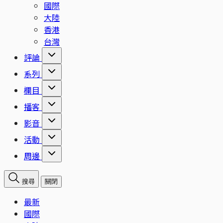
國際
大陸
香港
台灣
評論
系列
欄目
播客
影音
活動
周邊
搜尋
關閉
最新
國際