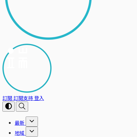
訂閱
訂閱支持
登入
最新
地域