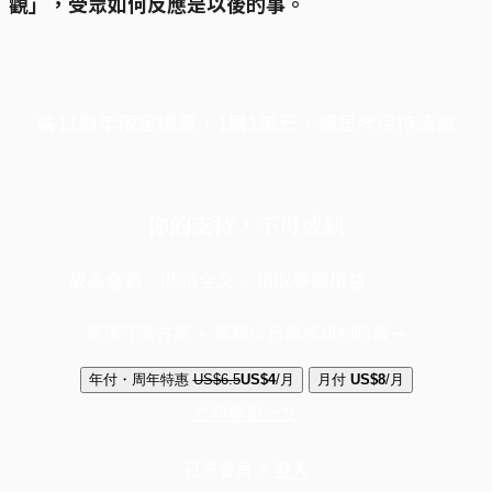
觀」，受眾如何反應是以後的事。
端11周年限定優惠，1周1美元，讓思考保持清爽
你的支持，不可或缺
成為會員，閱讀全文，領取專屬權益
選擇守護方案 + 華爾街日報或紐約時報
年付・周年特惠
US$6.5
US$4
/月
月付
US$8
/月
立即解鎖全文
已是會員？
登入